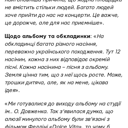
не вмістить стільки людей. Багато людей
хоче прийти до нас на концерти. Це важче,
це дорожче, але для нас приємніше
».
Щодо альбому та обкладинки
: «
На
обкладинці багато різного насіння,
переважно українського походження. Тут 12
насінин, кожна з них відповідає окремій
пісні. Кожна насінина – пісня з альбому.
Земля цінна тим, що з неї щось росте. Може,
трошки дитяча, але, як на мене, цікава
ідея
».
«
Ми готувалися до виходу альбому на студії
ім.. О. Довженка. Так з’явилася думка, що
алюзії минулого альбому були зв’язані з
фільмом Фелліні «Dolce Vita», то чому б