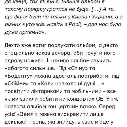
до кінця, так як він є. Більше альбом в
такому порядку гратися не буде. […] А те,
що фани були не тільки з Києва і України, а з
різних куточків, навіть з Росії, – для нас було
дуже приємно
».
Дехто вже встиг послухати альбом, а дехто
спеціально чекав вечора, аби почути його
одразу наживо. І наживо альбом звучить
набагато сильніше. Під «Стіну» та
«Бодегіту» можна вдосталь пострибати, під
«Обійми» та «Коли навколо ні душі…»
посвітити ліхтариками та мобільними – все
як ми звикли робити на концертах ОЕ. Утім,
назвати альбом концертним важко. Серед
усієї «Землі» можна виокремити лише
декілька пісень, які знайдуть своє місце у