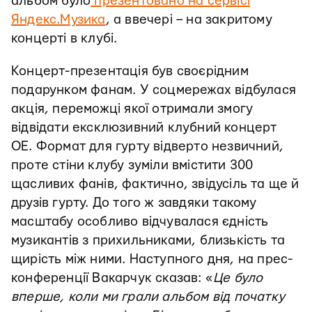
альбом було
презентовано на сервісі
Яндекс.Музика
, а ввечері – на закритому
концерті в клубі.
Концерт-презентація був своєрідним
подарунком фанам. У соцмережах відбулася
акція, переможці якої отримали змогу
відвідати ексклюзивний клубний концерт
ОЕ. Формат для гурту відверто незвичний,
проте стіни клубу зуміли вмістити 300
щасливих фанів, фактично, звідусіль та ще й
друзів гурту. До того ж завдяки такому
масштабу особливо відчувалася єдність
музикантів з прихильниками, близькість та
щирість між ними. Наступного дня, на прес-
конференції Вакарчук сказав: «
Це було
вперше, коли ми грали альбом від початку