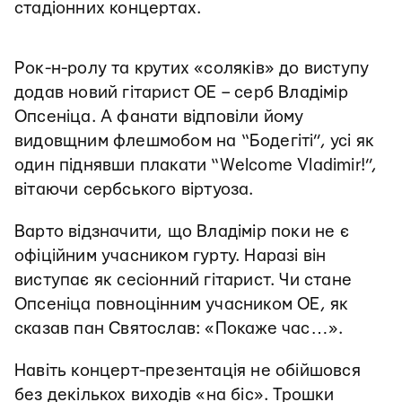
стадіонних концертах.
Рок-н-ролу та крутих «соляків» до виступу
додав новий гітарист ОЕ – серб Владімір
Опсеніца. А фанати відповіли йому
видовщним флешмобом на “Бодегіті”, усі як
один піднявши плакати “Welcome Vladimir!”,
вітаючи сербського віртуоза.
Варто відзначити, що Владімір поки не є
офіційним учасником гурту. Наразі він
виступає як сесіонний гітарист. Чи стане
Опсеніца повноцінним учасником ОЕ, як
сказав пан Святослав: «Покаже час…».
Навіть концерт-презентація не обійшовся
без декількох виходів «на біс». Трошки