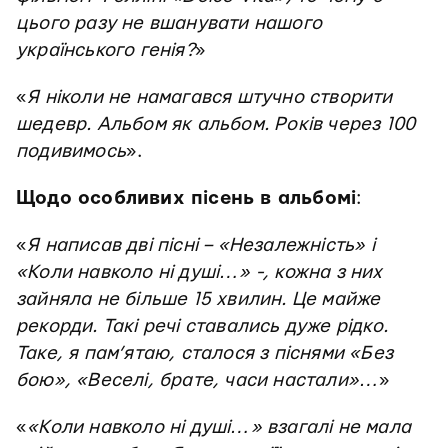
цього разу не вшанувати нашого
українського генія?
»
«
Я ніколи не намагався штучно створити
шедевр. Альбом як альбом. Років через 100
подивимось
».
Щодо особливих пісень в альбомі
:
«
Я написав дві пісні – «Незалежність» і
«Коли навколо ні душі…» -, кожна з них
зайняла не більше 15 хвилин. Це майже
рекорди. Такі речі ставались дуже рідко.
Таке, я пам’ятаю, сталося з піснями «Без
бою», «Веселі, брате, часи настали»…
»
«
«Коли навколо ні душі…» взагалі не мала