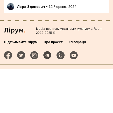
•
Лєра Зданевич
12 Червня, 2024
Медiа про нову українську культуру LiRoom
2012-2025 ©
Підтримайте Лірум
Про проєкт
Співпраця