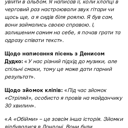
увійти в альбом. Я написав її, коли хлопці в
черговий раз настроювали звук гітари чи
щось ще, а я сидів біля роялю. Я був сам,
вони займались своєю справою. І,
залишеним самим на себе, я почав грати та
одразу співати текст
».
Щодо написання пісень з Денисом
Дудко:
«
У нас різний підхід до музики, але
спільні смаки, тому це може дати гарний
результат
».
Щодо зйомок кліпів:
«
Під час зйомок
«Стріляй», особисто я провів на майданчику
30 хвилин
».
«
А «Обійми» – це зовсім інша історія. Зйомки
відбувалися в Лондоні. Вони були