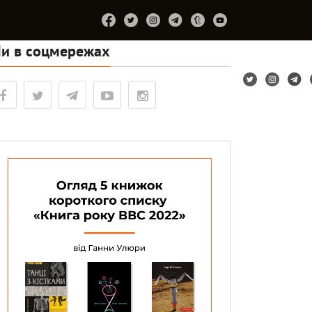
и в соцмережах
Підтримайте
Про
Співпраця
Лірум
проєкт