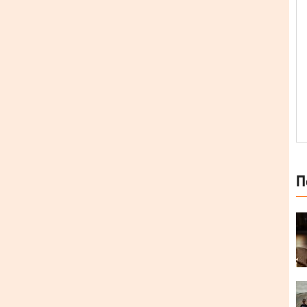
 фрагмент тексту та натисніть
Ctrl+Enter
.
П