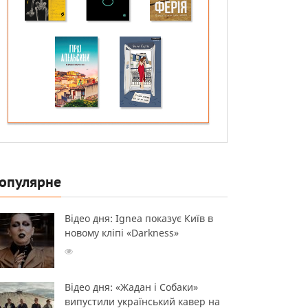
опулярне
Відео дня: Ignea показує Київ в
новому кліпі «Darkness»
Відео дня: «Жадан і Собаки»
випустили український кавер на