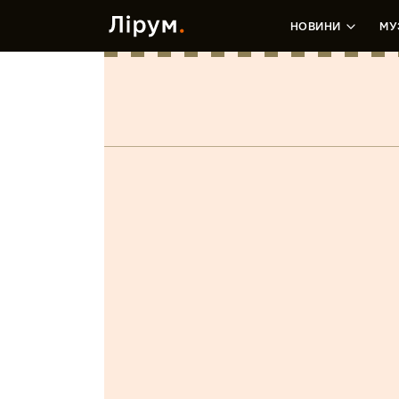
НОВИНИ
МУ
Хмарно з Проясн
Лєра Зданевич
•
23 Липня, 2020
Tweet
Год основания:
2020
Купить музыку: