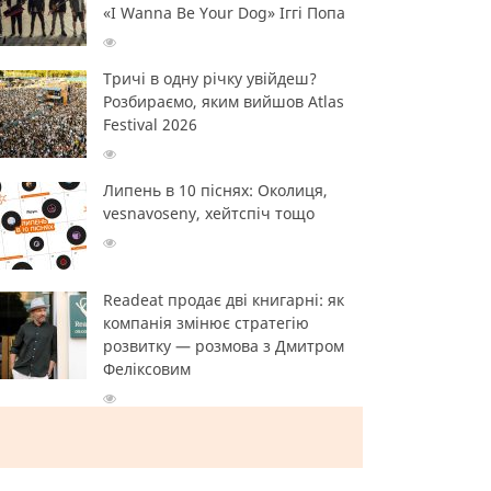
«I Wanna Be Your Dog» Іггі Попа
Тричі в одну річку увійдеш?
Розбираємо, яким вийшов Atlas
Festival 2026
Липень в 10 піснях: Околиця,
vesnavoseny, хейтспіч тощо
Readeat продає дві книгарні: як
компанія змінює стратегію
розвитку — розмова з Дмитром
Феліксовим