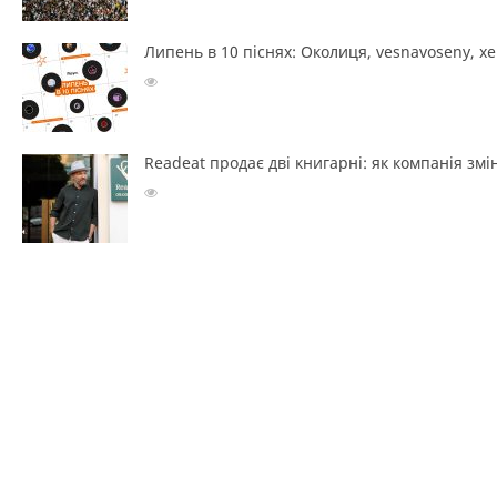
Липень в 10 піснях: Околиця, vesnavoseny, х
Readeat продає дві книгарні: як компанія з