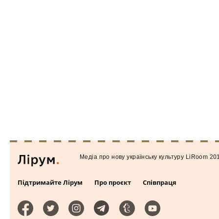
Медiа про нову українську культуру LiRoom 20
Підтримайте Лірум
Про проєкт
Співпраця