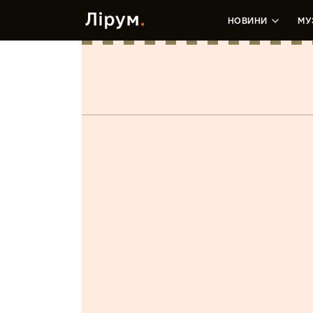
НОВИНИ
МУ
Disappeared Comp
Лєра Зданевич
•
5 Липня, 2020