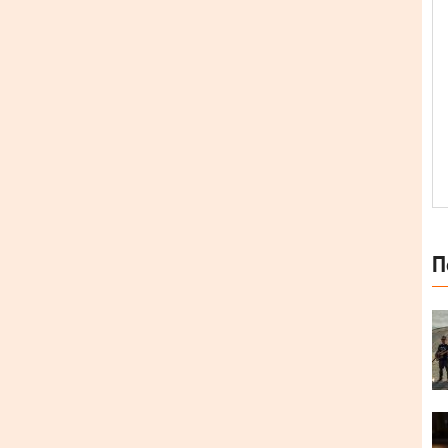
П
снований у 2016 році.
у «La belle musique». У творчому доробку
7 рік) та ЕР «Dissolve» (2019 рік). Дебютний
18 році в арт-просторі «Mezzanine». Окрім того,