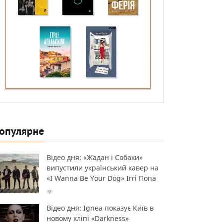
опулярне
Відео дня: «Жадан і Собаки»
випустили український кавер на
«I Wanna Be Your Dog» Іггі Попа
Відео дня: Ignea показує Київ в
новому кліпі «Darkness»