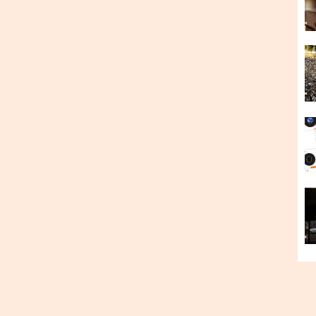
р та фестивалях «Kyiv music days» і «Open Air».
и надихалися Massive Attack, Pink Floyd та
доренко, Христина Загорська, Михайло Алещенко.
очалась із “музичних витівок” соліста Віталія
тських заходів, Шапка познайомився з
 дует, а згодом до гурту доєдналися клавішниця
аш. Перші пісні «Free» та «In the Sea»
кості мікрофону виступав iPhone 4 обгорнутий
а Наталія Шелягіна на Youtube-каналі «Wylsacom»
и «Disappeared Completely». Після цього гурт
sique». У 2017 артисти випустили дебютний
и слухачі з Європи.
хайло Алещенко.
слухачів на дебютному сольному концерті у Києві.