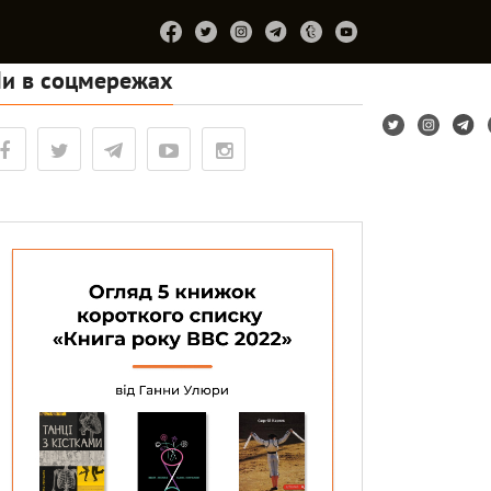
и в соцмережах
Підтримайте
Про
Співпраця
Лірум
проєкт