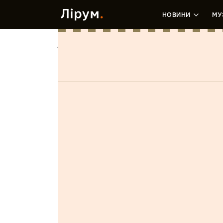
НОВИНИ
МУ
Jazzn’t Lost
Марія Бліндюк
•
16 Травня, 2019