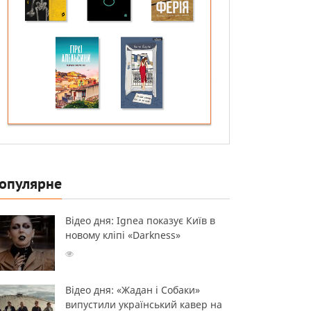
опулярне
Відео дня: Ignea показує Київ в
новому кліпі «Darkness»
Відео дня: «Жадан і Собаки»
випустили український кавер на