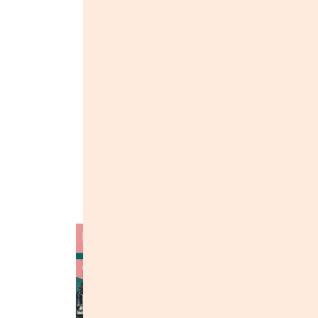
Жанры::
Джаз
Инди
Лейблы::
1205263 Records DK
Альбомы группы