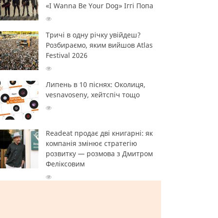
«I Wanna Be Your Dog» Іггі Попа
Тричі в одну річку увійдеш?
Розбираємо, яким вийшов Atlas
Festival 2026
Липень в 10 піснях: Околиця,
vesnavoseny, хейтспіч тощо
Readeat продає дві книгарні: як
компанія змінює стратегію
розвитку — розмова з Дмитром
Феліксовим