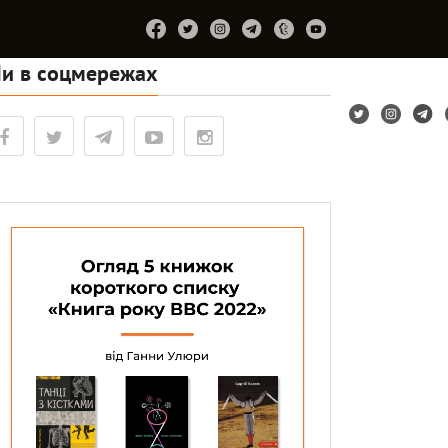
и в соцмережах
Підтримайте
Про
Співпраця
Лірум
проєкт