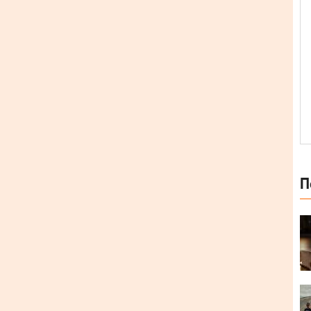
л (Єлена Безрук) та гітару доповнює скрипка. Гурт
П
тили дебютний мініальбом Wintertale.