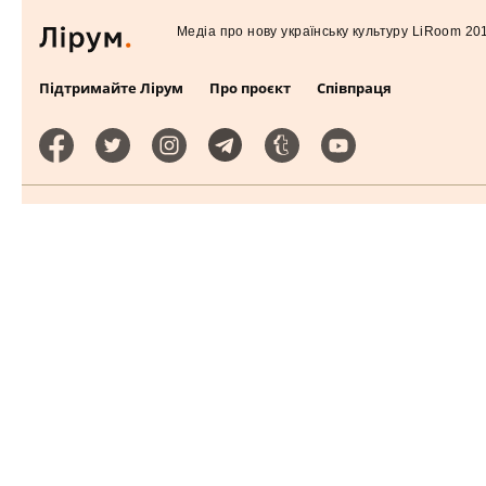
Медiа про нову українську культуру LiRoom 20
Підтримайте Лірум
Про проєкт
Співпраця