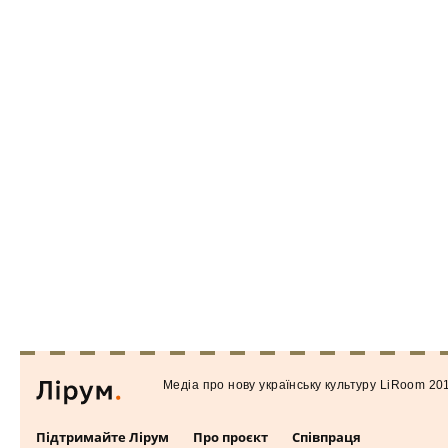
Медiа про нову українську культуру LiRoom 20
Підтримайте Лірум
Про проєкт
Співпраця