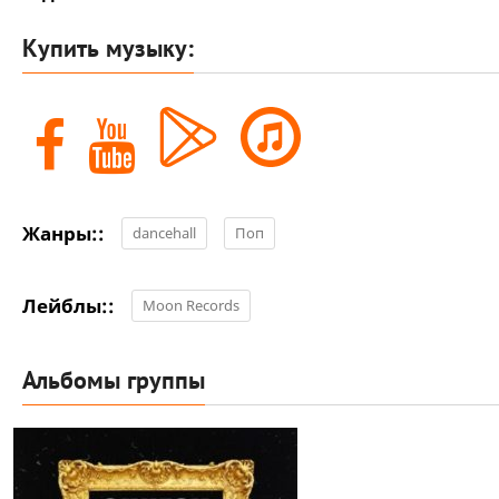
Купить музыку:
Жанры::
dancehall
Поп
Лейблы::
Moon Records
Альбомы группы