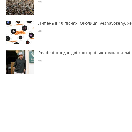
Липень в 10 піснях: Околиця, vesnavoseny, х
Readeat продає дві книгарні: як компанія з