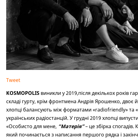
Tweet
KOSMOPOLIS
виникли у 2019,після декількох років гара
складі гурту, крім фронтмена Андрія Ярошенко, двоє й
хлопці балансують між форматами «radiofriendly» та
українських радіостанцій. У грудні 2019 хлопці випу
«Особисто для мене,
“Матерія”
– це збірка спогадів.
який починається з написання першого рядка і закінч