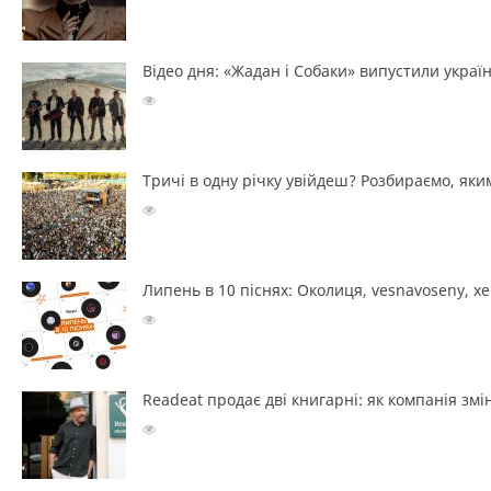
Відео дня: «Жадан і Собаки» випустили україн
Тричі в одну річку увійдеш? Розбираємо, яким
Липень в 10 піснях: Околиця, vesnavoseny, х
Readeat продає дві книгарні: як компанія з