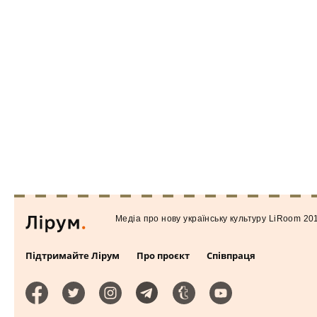
Медiа про нову українську культуру LiRoom 20
Підтримайте Лірум
Про проєкт
Співпраця