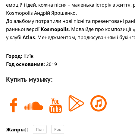
емоцій і ідей, кожна пісня – маленька історія з життя
Kosmopolis Андрій Ярошенко.
До альбому потрапили нові пісні та презентовані ран
ранньої версії
Kosmopolis
. Мова йде про композиції
«
у клубі
Atlas
. Менеджментом, продюсуванням і букінг
Город:
Київ
Год основания:
2019
Купить музыку:
Жанры::
Поп
Рок