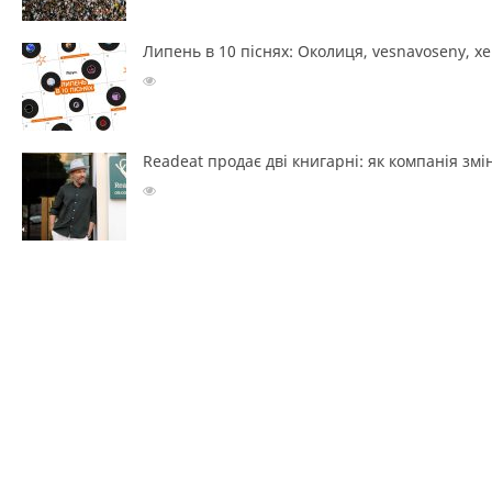
Липень в 10 піснях: Околиця, vesnavoseny, х
Readeat продає дві книгарні: як компанія з