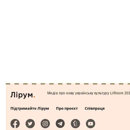
Медiа про нову українську культуру LiRoom 20
Підтримайте Лірум
Про проєкт
Співпраця