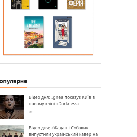
опулярне
Відео дня: Ignea показує Київ в
новому кліпі «Darkness»
Відео дня: «Жадан і Собаки»
випустили український кавер на