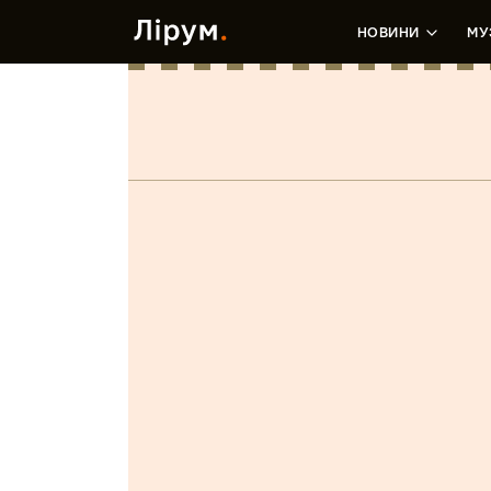
НОВИНИ
МУ
Purple Blue
Олексій Бондаренко
•
5 Травня, 2017