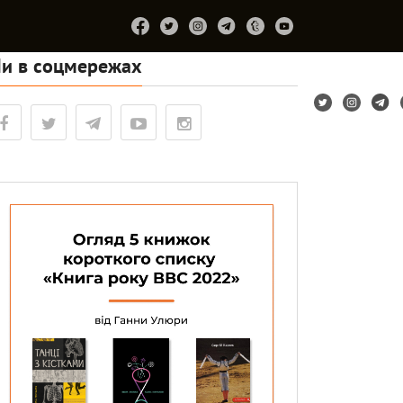
и в соцмережах
Підтримайте
Про
Співпраця
Лірум
проєкт