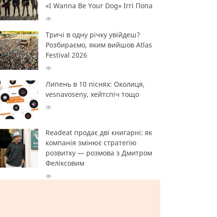
«I Wanna Be Your Dog» Іггі Попа
Тричі в одну річку увійдеш?
Розбираємо, яким вийшов Atlas
Festival 2026
Липень в 10 піснях: Околиця,
vesnavoseny, хейтспіч тощо
Readeat продає дві книгарні: як
компанія змінює стратегію
розвитку — розмова з Дмитром
Феліксовим