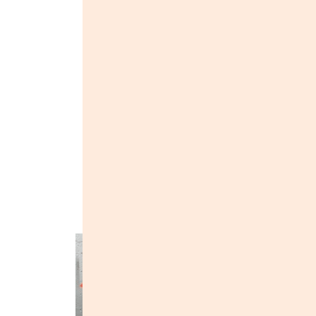
Год основания:
2014
Купить музыку:
Жанры::
Рок
Альбомы группы