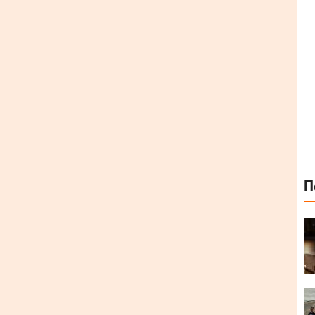
П
манітними піджанрами рок-музики.