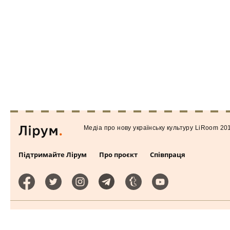
Медiа про нову українську культуру LiRoom 20
Підтримайте Лірум
Про проєкт
Співпраця