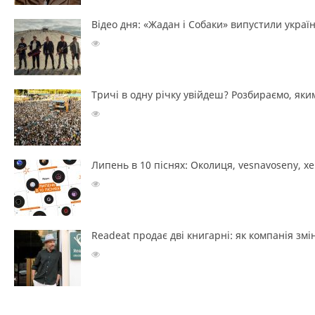
Відео дня: «Жадан і Собаки» випустили україн
Тричі в одну річку увійдеш? Розбираємо, яким
Липень в 10 піснях: Околиця, vesnavoseny, х
Readeat продає дві книгарні: як компанія з