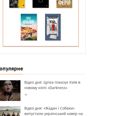
опулярне
Відео дня: Ignea показує Київ в
новому кліпі «Darkness»
Відео дня: «Жадан і Собаки»
випустили український кавер на