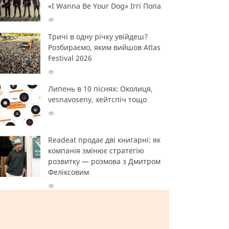
«I Wanna Be Your Dog» Іггі Попа
Тричі в одну річку увійдеш?
Розбираємо, яким вийшов Atlas
Festival 2026
Липень в 10 піснях: Околиця,
vesnavoseny, хейтспіч тощо
Readeat продає дві книгарні: як
компанія змінює стратегію
розвитку — розмова з Дмитром
Феліксовим