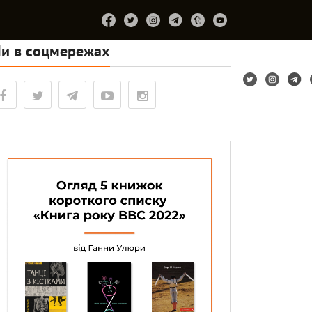
и в соцмережах
Підтримайте
Про
Співпраця
Лірум
проєкт