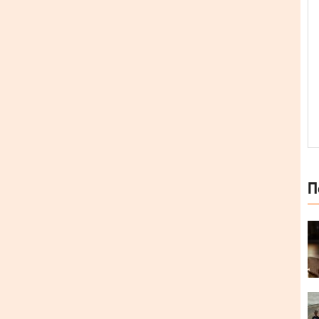
П
 Колотуша, Орест, Максим і Артем. Дебютний