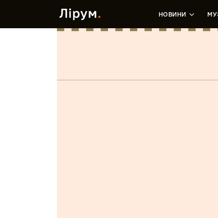
НОВИНИ
МУ
Тимпаче
Марія Бліндюк
•
23 Жовтня, 2019