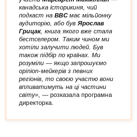
канадська історикиня, чий
подкаст на
BBC
має мільйонну
аудиторію, або був
Ярослав
Грицак
, книга якого вже стала
бестселером. Таким чином ми
хотіли залучити людей. Був
також підбір по країнах. Ми
розуміли — якщо запрошуємо
opinion-мейкерів з певних
регіонів, то своєю участю вони
впливатимуть на ці частини
світу»
, — розказала програмна
директорка.