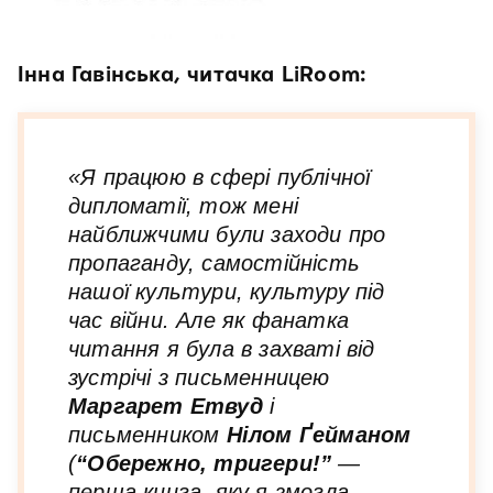
Інна Гавінська, читачка LiRoom:
«Я працюю в сфері публічної
дипломатії, тож мені
найближчими були заходи про
пропаганду, самостійність
нашої культури, культуру під
час війни. Але як фанатка
читання я була в захваті від
зустрічі з письменницею
Маргарет Етвуд
і
письменником
Нілом Ґейманом
(
“Обережно, тригери!”
—
перша книга, яку я змогла