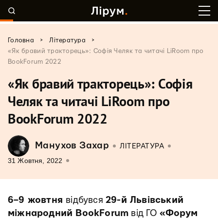
>
>
Головна
Література
«Як бравий тракторець»: Софія Челяк та читачі LiRoom про
BookForum 2022
«Як бравий тракторець»: Софія
Челяк та читачі LiRoom про
BookForum 2022
Манухов Захар
ЛІТЕРАТУРА
31 Жовтня, 2022
6–9 жовтня
відбувся
29-й Львівський
міжнародний BookForum
від ГО
«Форум