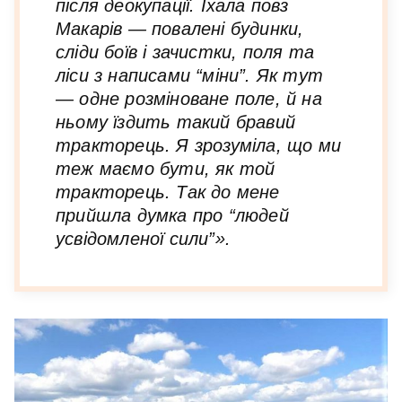
після деокупації. Їхала повз
Макарів — повалені будинки,
сліди боїв і зачистки, поля та
ліси з написами “міни”. Як тут
— одне розміноване поле, й на
ньому їздить такий бравий
тракторець. Я зрозуміла, що ми
теж маємо бути, як той
тракторець. Так до мене
прийшла думка про “людей
усвідомленої сили”».