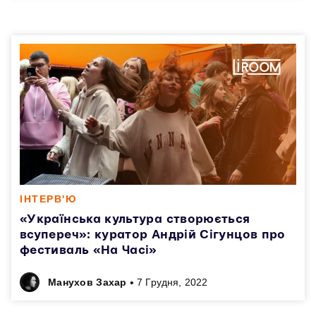
ІНТЕРВ'Ю
«Українська культура створюється
всупереч»: куратор Андрій Сігунцов про
фестиваль «На Часі»
•
Манухов Захар
7 Грудня, 2022