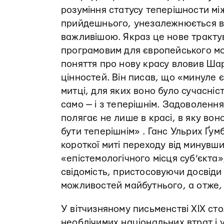
розуміння статусу теперішности між
прийдешнього, унезалежнюється ві
важливішою. Якраз це нове тракту
програмовим для європейського мод
поняття про нову красу вловив Шар
цінностей. Він писав, що «минуле 
митці, для яких воно було сучасніст
само — і з теперішнім. Задоволенн
полягає не лише в красі, в яку вон
бути теперішнім» . Ганс Ульрих Ґу
короткої миті переходу від минув
«епістемологічного місця суб’єкта»
свідомість, пристосовуючи досвіди
можливостей майбутнього, а отже,
У вітчизняному письменстві ХІХ ст
необлічимих національних втрат і 