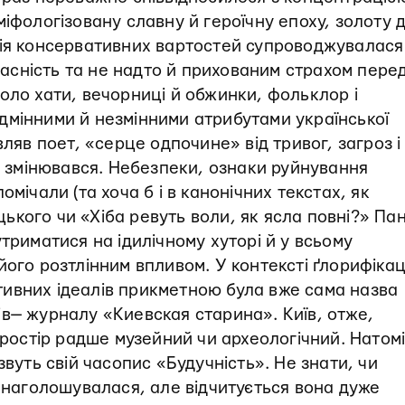
міфологізовану славну й героїчну епоху, золоту 
ція консервативних вартостей супроводжувалася
сність та не надто й прихованим страхом пере
оло хати, вечорниці й обжинки, фольклор і
дмінними й незмінними атрибутами української
вляв поет, «серце одпочине» від тривог, загроз і
ко змінювався. Небезпеки, ознаки руйнування
мічали (та хоча б і в канонічних текстах, як
ького чи «Хіба ревуть воли, як ясла повні?» Па
триматися на ідилічному хуторі й у всьому
ого розтлінним впливом. У контексті ґлорифікаці
ивних ідеалів прикметною була вже сама назва
в— журналу «Киевская старина». Київ, отже,
простір радше музейний чи археологічний. Натом
звуть свій часопис «Будучність». Не знати, чи
о наголошувалася, але відчитується вона дуже