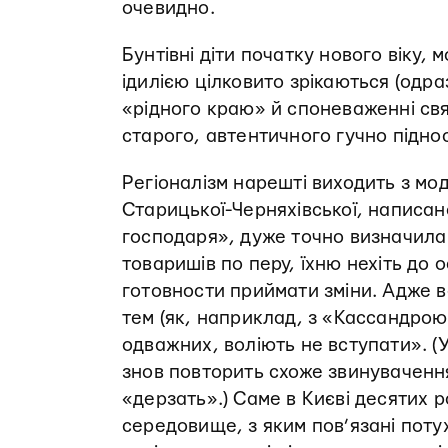
очевидно.
Бунтівні діти початку нового віку,
ідилією цілковито зрікаються (одр
«рідного краю» й споневаженні свят
старого, автентичного гучно підно
Регіоналізм нарешті виходить з мод
Старицької-­Черняхівської, написан
господаря», дуже точно визначила 
товаришів по перу, їхню нехіть до 
готовности приймати зміни. Адже в
тем (як, наприклад, з «Кассандрою»
одважних, воліють не вступати». (
знов повторить схоже звинувачення
«дерзать».) Саме в Києві десятих 
середовище, з яким пов’язані поту