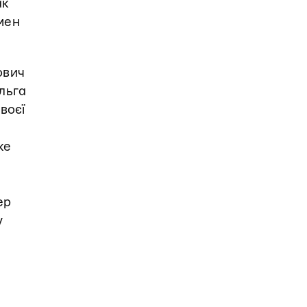
ак
мен
ович
Ольга
воєї
ке
ер
у