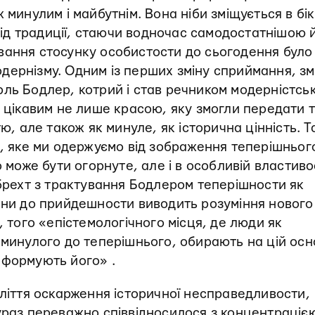
 минулим і майбутнім. Вона ніби зміщується в бік
д традиції, стаючи водночас самодостатнішою 
вання стосунку особистости до сьогодення було
ернізму. Одним із перших зміну сприймання, зм
ль Бодлер, котрий і став речником модерністсь
є цікавим не лише красою, яку змогли передати т
ю, але також як минуле, як історична цінність. Т
я, яке ми одержуємо від зображення теперішньог
о може бути огорнуте, але і в особливій властиво
мбрехт з трактування Бодлером теперішности як
шини до прийдешности виводить розуміння нового
, того «епістемологічного місця, де люди як
 минулого до теперішнього, обирають на цій осно
 формують його» .
оліття оскарження історичної несправедливости,
ураз переважно співвідносилося з концентраціє