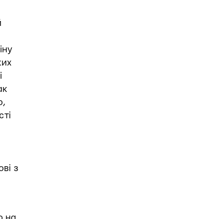
й
іну
ких
і
ак
о,
сті
ві з
ю на