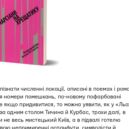
пізнати численні локації, описані в поемах і ром
ися номери помешкань, по-новому пофарбовані
ле якщо придивитися, то можна уявити, як у «Льо
за одним столом Тичина й Курбас, трохи далі, в
и не весь мистецький Київ, а в підвалі готелю
авою непримиренні аспанфути, символісти й