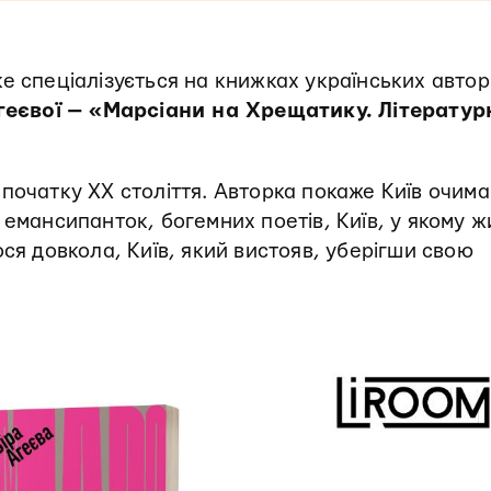
ке спеціалізується на книжках українських автор
геєвої — «Марсіани на Хрещатику. Літератур
початку XX століття. Авторка покаже Київ очима
 емансипанток, богемних поетів, Київ, у якому 
ося довкола, Київ, який вистояв, уберігши свою