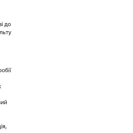
і до
льту
обії
х
вий
ія,