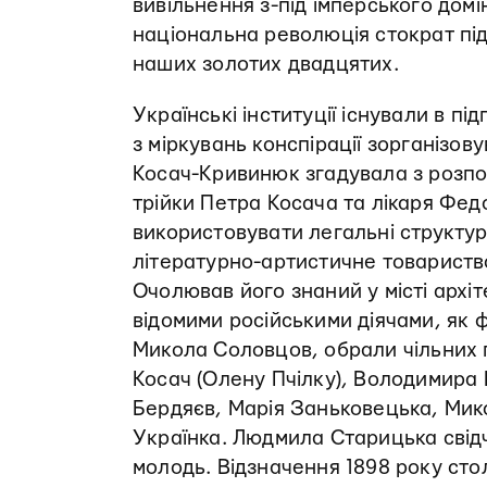
вивільнення з-під імперського домі
національна революція стократ пі
наших золотих двадцятих.
Українські інституції існували в п
з міркувань конспірації зорганізов
Косач-­Кривинюк згадувала з розпо
трійки Петра Косача та лікаря Фед
використовувати легальні структури
літературно-­артистичне товариств
Очолював його знаний у місті архі
відомими російськими діячами, як 
Микола Соловцов, обрали чільних п
Косач (Олену Пчілку), Володимира
Бердяєв, Марія Заньковецька, Ми
Українка. Людмила Старицька свід
молодь. Відзначення 1898 року стол