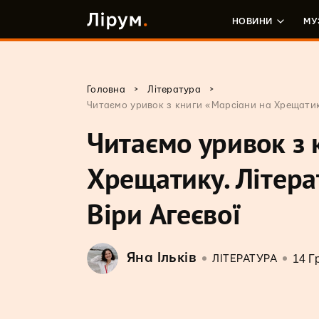
НОВИНИ
МУ
>
>
Головна
Література
Читаємо уривок з книги «Марсіани на Хрещатику
Читаємо уривок з 
Хрещатику. Літера
Віри Агеєвої
Яна Ільків
14 Г
ЛІТЕРАТУРА