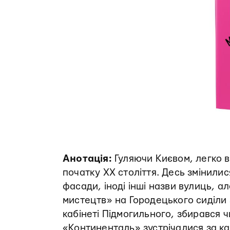
Анотація:
Гуляючи Києвом, легко в
початку XX століття. Десь змінил
фасади, іноді інші назви вулиць, а
мистецтв» на Городецького сиділи 
кабінеті Підмогильного, збирався ч
«Континенталь» зустрічалися за к