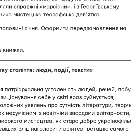
ляли справжні «марсіани», і в Георгіївському
нича мистецька теософська дев’ятка.
 половині січня. Оформити передзамовлення на
в книжки.
ку століття: люди, події, тексти»
я патріархальна усталеність людей, речей, побу
зиціонування себе у світі враз руйнується;
оложних уявлень про сутність літератури, творч
к несумісним із новітніми засадами елітарности,
 високого мистецтва, як старе добре українофіль
євіших слід наголосити реінтерпретацію самого