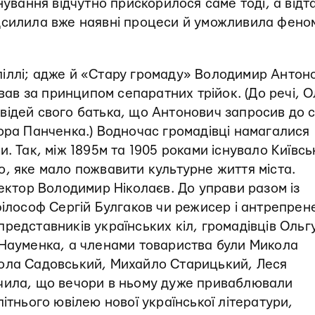
нування відчутно прискорилося саме тоді, а відт
дсилила вже наявні процеси й уможливила фено
ідпіллі; адже й «Стару громаду» Володимир Антон
ував за принципом сепаратних трійок. (До речі, 
відей свого батька, що Антонович запросив до с
ора Панченка.) Водночас громадівці намагалися
. Так, між 1895­м та 1905 роками існувало Київсь
о, яке мало пожвавити культурне життя міста.
тектор Володимир Ніколаєв. До управи разом із
філософ Сергій Булгаков чи режисер і антрепрен
редставників українських кіл, громадівців Ольг
 Науменка, а членами товариства були Микола
кола Садовський, Михайло Старицький, Леся
чила, що вечори в ньому дуже приваблювали
ітнього ювілею нової української літератури,