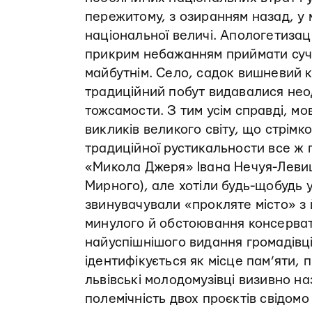
пережитому, з озиранням назад, у 
національної величі. Апологетиза
прикрим небажанням приймати суча
майбутнім. Село, садок вишневий к
традиційний побут видавалися нео
тожсамости. З тим усім справді, мо
викликів великого світу, що стрім
традиційної рустикальности все ж по
«Микола Джеря» Івана Нечуя-­Левиц
Мирного), але хотіли будь-щобудь у
звинувачували «прокляте місто» з й
минулого й обстоювання консерват
найуспішнішого видання громадівці
ідентифікується як місце пам’яти, 
львівські молодомузівці визивно на
полемічність двох проєктів свідом