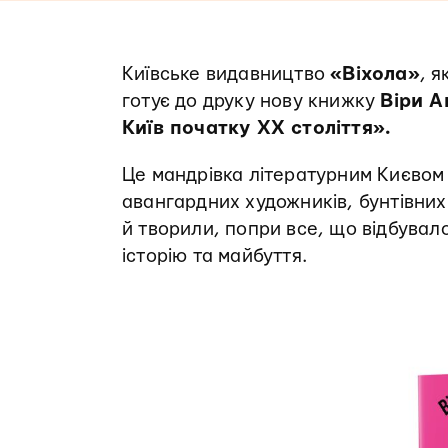
Київське видавництво
«Віхола»
, я
готує до друку нову книжку
Віри А
Київ початку XX століття».
Це мандрівка літературним Києвом 
авангардних художників, бунтівних
й творили, попри все, що відбувал
історію та майбуття.