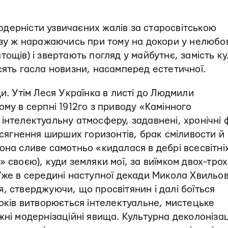
 модерністи узвичаєних жалів за старосвітською
азу ж наражаючись при тому на докори у нелюбов
ощів) і звертають погляд у майбутнє, замість ку
сять гасла новизни, насамперед естетичної.
и. Утім Леся Українка в листі до Людмили
ому в серпні 1912­го з приводу «Камінного
інтелектуальну атмосферу, задавнені, хронічні ф
осягнення ширших горизонтів, брак сміливости й
она сливе самотньо «кидалася в дебрі всесвітні
 своєю), куди земляки мої, за виїмком двох-трох
Уже в середині наступної декади Микола Хвильо
, стверджуючи, що просвітянин і далі боїться
років витворюється інтелектуальне, мистецьке
жні модернізаційні явища. Культурна деколонізац