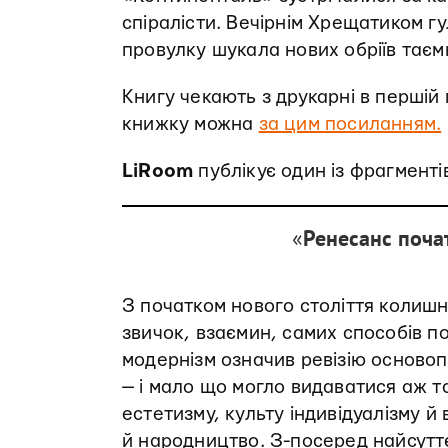
спіралісти. Вечірнім Хрещатиком гу
провулку шукала нових обріїв таєм
Книгу чекають з друкарні в першій
книжку можна
за цим посиланням.
LiRoom
публікує один із фрагменті
«
Ренесанс почат
З початком нового століття колишн
звичок, взаємин, самих способів по
модернізм означив ревізію основоп
— і мало що могло видаватися аж та
естетизму, культу індивідуалізму й
й народництво. З-посеред найсутт