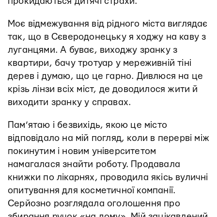
прокидаються дитячі страхи.
Моє відмежування від рідного міста виглядає
так, що в Сєверодонецьку я ходжу на каву з
луганцями. А буває, виходжу зранку з
квартири, бачу тротуар у мереживній тіні
дерев і думаю, що це гарно. Дивлюся на це
крізь лінзи всіх міст, де доводилося жити й
виходити зранку у справах.
Пам’ятаю і безвихідь, якою це місто
відповідало на мій погляд, коли в перерві між
покинутим і новим університетом
намагалася знайти роботу. Продавала
книжки по лікарнях, проводила якісь вуличні
опитування для косметичної компанії.
Серйозно розглядала оголошення про
збирання ручок «на дому». Мій зацікавлений