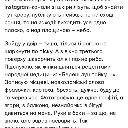
Instagram-канали зі шкіри лізуть, щоб знайти
тут красу, публікують пейзажі то на сході
сонця, то на заході: виходить усе одно
пласко, а над площиною — небо.
Зайду у двір — тиша, тільки б ногою не
шаркнути по піску. А з вікна третього
поверху шкварчить олія і пахне риба.
Підслухаю, як жінки діляться рецептами
народної медицини: «Береш лушпайку…».
Записую місцеві, навколоміські слова і
фразочки: картоха, брехать, дужче, буду де-
то через час. Фотографую ще одне графіті, а
згори, з балкона, незнайомка в бігуді
дивиться на мене. Руки в боки — за що, не
знаю, але зараз насварить. Так