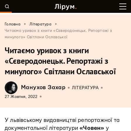
>
>
Головна
Література
Читаємо уривок з книги «Сєверодонецьк. Репортажі з
минулого» Світлани Ославської
Читаємо уривок з книги
«Сєверодонецьк. Репортажі з
минулого» Світлани Ославської
Манухов Захар
ЛІТЕРАТУРА
27 Жовтня, 2022
У львівському видавництві репортажної та
документальної літератури
«Човен»
у