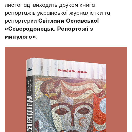
листопаді виходить друком книга
репортажів української журналістки та
репортерки
Світлани Ославської
«Сєверодонецьк. Репортажі з
минулого»
.