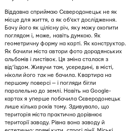
Віддавна сприймаю Сєверодонецьк не як
місце для життя, а як об’єкт дослідження.
Бачу його як цілісну річ, яку можу охопити
поглядом і, може, навіть думкою. Як
геометричну форму на карті. Як конструктор.
Як бачили міста автори фото дорадянських
альбомів і листівок. Ця зміна сталася з
від’їздом. Живучи там, усередині, в місті,
ніколи його
так
не бачила. Квартира на
першому поверсі — і погляди бігли
паралельно до землі. Навіть на Google-
картах я уперше побачила Сєверодонецьк
лише кілька років тому. Здивувало, що
територія міста практично дорівнює
території заводу. Рівна вона заводу й
естетично: прямі кути, строгі лінії. Міські