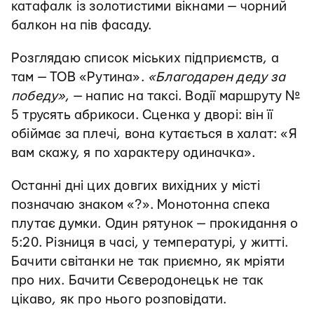
катафалк із золотистими вікнами — чорний
балкон на пів фасаду.
Розглядаю список міських підприємств, а
там — ТОВ «Рутина».
«Благодарен деду за
победу»
, — напис на таксі. Водії маршруту №
5 трусять абрикоси. Сценка у дворі: він її
обіймає за плечі, вона кутається в халат: «Я
вам скажу, я по характеру одиначка».
Останні дні цих довгих вихідних у місті
позначаю знаком «?». Монотонна спека
плутає думки. Один рятунок — прокидання о
5:20. Різниця в часі, у температурі, у житті.
Бачити світанки не так приємно, як мріяти
про них. Бачити Сєверодонецьк не так
цікаво, як про нього розповідати.