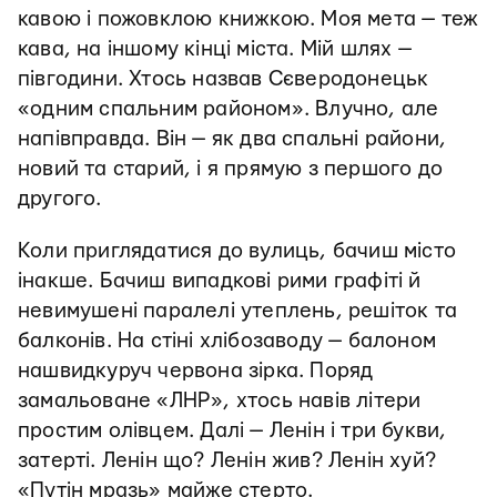
кавою і пожовклою книжкою. Моя мета — теж
кава, на іншому кінці міста. Мій шлях —
півгодини. Хтось назвав Сєверодонецьк
«одним спальним районом». Влучно, але
напівправда. Він — як два спальні райони,
новий та старий, і я прямую з першого до
другого.
Коли приглядатися до вулиць, бачиш місто
інакше. Бачиш випадкові рими графіті й
невимушені паралелі утеплень, решіток та
балконів. На стіні хлібозаводу — балоном
нашвидкуруч червона зірка. Поряд
замальоване «ЛНР», хтось навів літери
простим олівцем. Далі — Ленін і три букви,
затерті. Ленін що? Ленін жив? Ленін хуй?
«Путін мразь» майже стерто.