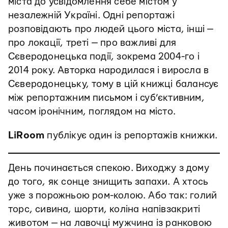
міста до усвідомлення себе містом у
незалежній Україні. Одні репортажі
розповідають про людей цього міста, інші —
про локації, треті — про важливі для
Сєверодонецька події, зокрема 2004-го і
2014 року. Авторка народилася і виросла в
Сєверодонецьку, тому в цій книжці балансує
між репортажним письмом і суб’єктивним,
часом іронічним, поглядом на місто.
LiRoom
публікує один із репортажів книжки.
День починається спекою. Виходжу з дому
до того, як сонце знищить запахи. А хтось
уже з порожньою ром-колою. Або так: голий
торс, сивина, шорти, коліна напівзакриті
животом — на лавочці мужчина із ранковою