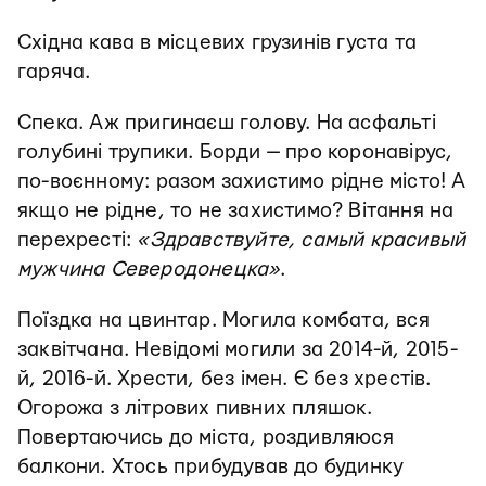
Східна кава в місцевих грузинів густа та
гаряча.
Спека. Аж пригинаєш голову. На асфальті
голубині трупики. Борди — про коронавірус,
по-воєнному: разом захистимо рідне місто! А
якщо не рідне, то не захистимо? Вітання на
перехресті:
«Здравствуйте, самый красивый
мужчина Северодонецка»
.
Поїздка на цвинтар. Могила комбата, вся
заквітчана. Невідомі могили за 2014-й, 2015-
й, 2016-й. Хрести, без імен. Є без хрестів.
Огорожа з літрових пивних пляшок.
Повертаючись до міста, роздивляюся
балкони. Хтось прибудував до будинку