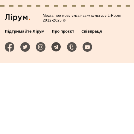
Медiа про нову українську культуру LiRoom
2012-2025 ©
Підтримайте Лірум
Про проєкт
Співпраця