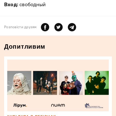
Вход:
свободный
Розповiсти друзям
Допитливим