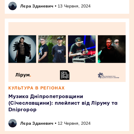
•
Лєра Зданевич
13 Червня, 2024
КУЛЬТУРА В РЕГІОНАХ
Музика Дніпропетровщини
(Січеславщини): плейлист від Ліруму та
Dnipropop
•
Лєра Зданевич
12 Червня, 2024