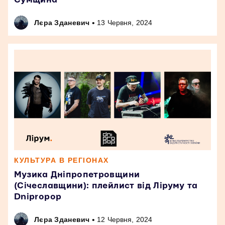
•
Лєра Зданевич
13 Червня, 2024
КУЛЬТУРА В РЕГІОНАХ
Музика Дніпропетровщини
(Січеславщини): плейлист від Ліруму та
Dnipropop
•
Лєра Зданевич
12 Червня, 2024