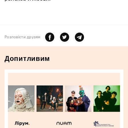
Розповiсти друзям
Допитливим