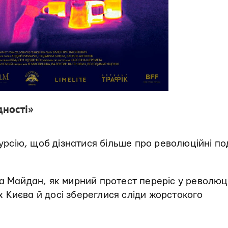
дності»
рсію, щоб дізнатися більше про революційні под
а Майдан, як мирний протест переріс у революці
ях Києва й досі збереглися сліди жорстокого