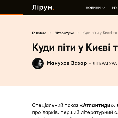
НОВИНИ
МУ
>
>
Куди піти у Києві т
Головна
Література
Куди піти у Києві 
Манухов Захар
ЛІТЕРАТУРА
Спеціальний показ
«Атлантиди»
,
про Харків, перший літературний с