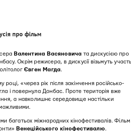
усія про фільм
исера
Валентина Васяновича
та дискусією про
нбасу. Окрім режисера, в дискусії візьмуть участ
олітолог
Євген Магда
.
у році, «через рік після закінчення російсько-
огла і повернула Донбас. Проте територія вже
ння, а навколишнє середовище настільки
еможливими.
ми багатьох міжнародних кінофестивалів. Фільм
зонти»
Венеційського кінофестивалю
.