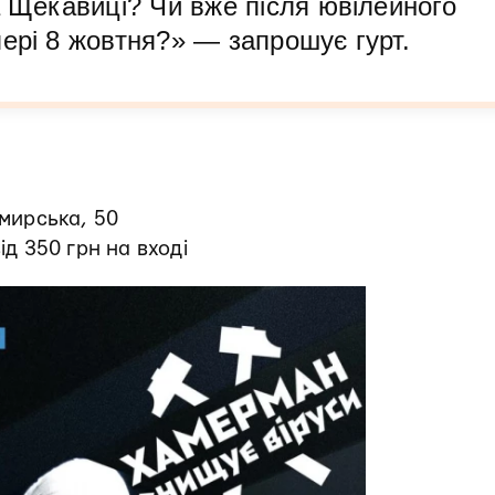
а Щекавиці? Чи вже після ювілейного
ері 8 жовтня?» — запрошує гурт.
имирська, 50
ід 350 грн на вході