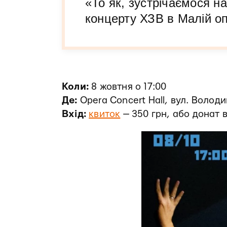
«То як, зустрічаємося н
концерту ХЗВ в Малій оп
Коли:
8 жовтня о 17:00
Де:
Opera Concert Hall, вул. Волод
Вхід:
квиток
— 350 грн, або донат в