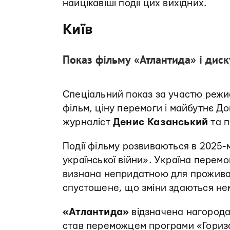
найцікавіші події цих вихідних.
Київ
Показ фільму «Атлантида» і диск
Спеціальний показ за участю реж
фільм, ціну перемоги і майбутнє До
журналіст
Денис Казанський
та п
Події фільму розвиваються в 2025-м
української війни». Україна перем
визнана непридатною для прожива
спустошене, що зміни здаються н
«Атлантида»
відзначена нагорода
став переможцем програми «Гори