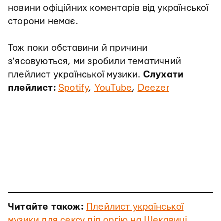
новини офіційних коментарів від української
сторони немає.
Тож поки обставини й причини
з’ясовуються, ми зробили тематичний
плейлист української музики.
Слухати
плейлист:
Spotify
,
YouTube
,
Deezer
Читайте також:
Плейлист української
музики для сексу під оргію на Щекавиці