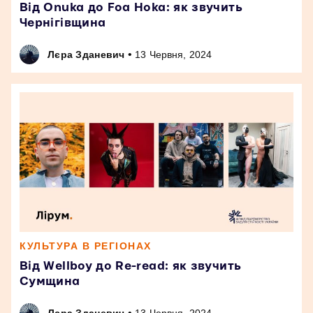
Від Onuka до Foa Hoka: як звучить
Чернігівщина
•
Лєра Зданевич
13 Червня, 2024
КУЛЬТУРА В РЕГІОНАХ
Від Wellboy до Re-read: як звучить
Сумщина
•
Лєра Зданевич
13 Червня, 2024