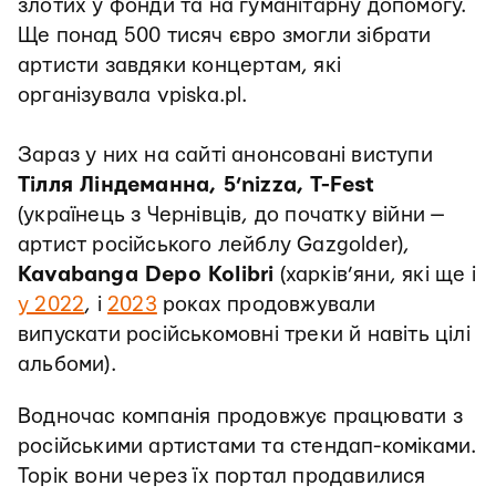
злотих у фонди та на гуманітарну допомогу.
Ще понад 500 тисяч євро змогли зібрати
артисти завдяки концертам, які
організувала vpiska.pl.
Зараз у них на сайті анонсовані виступи
Тілля Ліндеманна, 5’nizza, T-Fest
(українець з Чернівців, до початку війни —
артист російського лейблу Gazgolder),
Kavabanga Depo Kolibri
(харків’яни, які ще і
у 2022
, і
2023
роках продовжували
випускати російськомовні треки й навіть цілі
альбоми).
Водночас компанія продовжує працювати з
російськими артистами та стендап-коміками.
Торік вони через їх портал продавилися