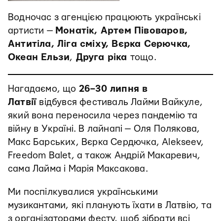
Водночас з агенцією працюють українські
артисти —
Монатік, Артем Півоваров,
Антитіла, Ліга сміху, Вєрка Серючка,
Океан Ельзи
,
Друга ріка
тощо.
Нагадаємо, що
26–30 липня в
Латвії
відбувся фестиваль Лайми Вайкуле,
який вона переносила через пандемію та
війну в Україні. В лайнапі — Оля Полякова,
Макс Барських, Вєрка Сердючка, Alekseev,
Freedom Balet, а також Андрій Макаревич,
сама Лайма і Марія Максакова.
Ми поспілкувалися українськими
музикантами, які планують їхати в Латвію, та
з організаторами фесту, щоб зібрати всі