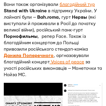
Вони також організували
благодійний тур
Stand with Ukraine
в підтримку України. У
лайнапі були —
Bah.roma,
гурт
Нервы
(які
виступали й проживали в Росії до початку
великої війни), російський панк-гурт
Порнофильмы
, репер Face. Також із
благодійним концертом до Польщі
привозили російського стендап-коміка
Данила Поперечного
, оргназовували
благодійний концерт
Voices of peace
за
участі російських виконавців — Монеточки та
Нойза МС.