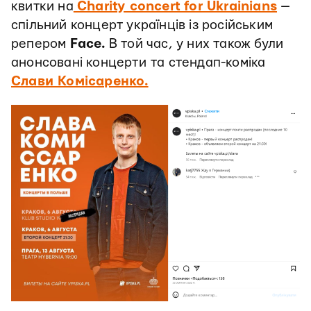
квитки на
Charity concert for Ukrainians
—
спільний концерт українців із російським
репером
Face.
В той час, у них також були
анонсовані концерти
та стендап-коміка
Слави Комісаренко.