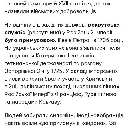
європейських армій XVII століття, де так
називали військових добровольців.
На відміну від західних держав,
рекрутська
служба
(рекрутчина) у Російській імперії
була примусовою
. Її ввів Петро I в 1705 році.
На українських землях вона з’явилася після
скасування Катериною ІІ залишків
гетьманської державності та розгону
Запорізької Січі у 1775. У складі імперських
військ рекрути брали участь у Кримській
війні, італійському поході, численних війнах
Російської імперії з Францією, Туреччиною
та народами Кавказу.
Людей забирали силоміць, іноді новобранців
навіть везли «до прийому» в кайданах. За