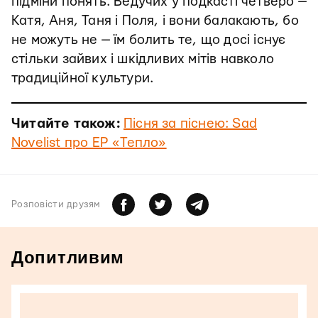
підміни понять. Ведучих у подкасті четверо —
Катя, Аня, Таня і Поля, і вони балакають, бо
не можуть не — їм болить те, що досі існує
стільки зайвих і шкідливих мітів навколо
традиційної культури.
Читайте також:
Пісня за піснею: Sad
Novelist про EP «Тепло»
Розповiсти друзям
Допитливим