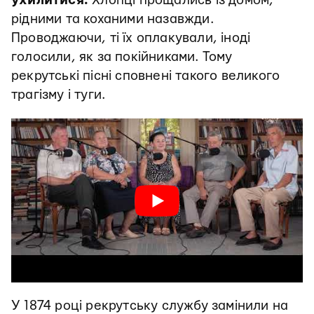
ухилитися.
Хлопці прощались із домом,
рідними та коханими назавжди.
Проводжаючи, ті їх оплакували, іноді
голосили, як за покійниками. Тому
рекрутські пісні сповнені такого великого
трагізму і туги.
У 1874 році рекрутську службу замінили на