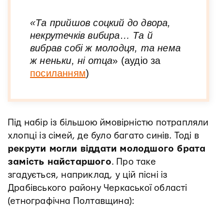
«Та прийшов соцкий до двора,
некрутечків вибира… Та й
вибрав собі ж молодця, та нема
ж неньки, ні отца
» (аудіо за
посиланням
)
Під набір із більшою ймовірністю потрапляли
хлопці із сімей, де було багато синів. Тоді в
рекрути могли віддати молодшого брата
замість найстаршого
. Про таке
згадується, наприклад, у цій пісні із
Драбівського району Черкаської області
(етнографічна Полтавщина):