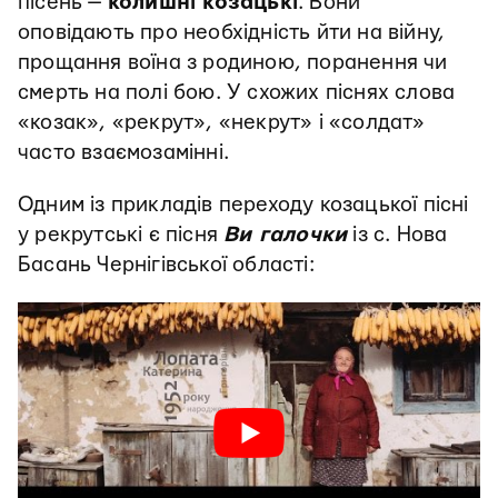
пісень —
колишні козацькі
. Вони
оповідають про необхідність йти на війну,
прощання воїна з родиною, поранення чи
смерть на полі бою. У схожих піснях слова
«козак», «рекрут», «некрут» і «солдат»
часто взаємозамінні.
Одним із прикладів переходу козацької пісні
у рекрутські є пісня
Ви галочки
із с. Нова
Басань Чернігівської області: