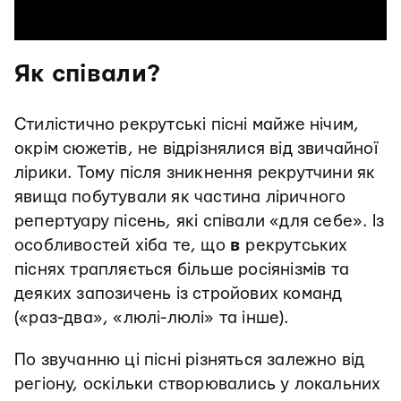
Як співали?
Стилістично рекрутські пісні майже нічим,
окрім сюжетів, не відрізнялися від звичайної
лірики. Тому після зникнення рекрутчини як
явища побутували як частина ліричного
репертуару пісень, які співали «для себе». Із
особливостей хіба те, що
в
рекрутських
піснях трапляється більше росіянізмів та
деяких запозичень із стройових команд
(«раз-два», «люлі-люлі» та інше).
По звучанню ці пісні різняться залежно від
регіону, оскільки створювались у локальних