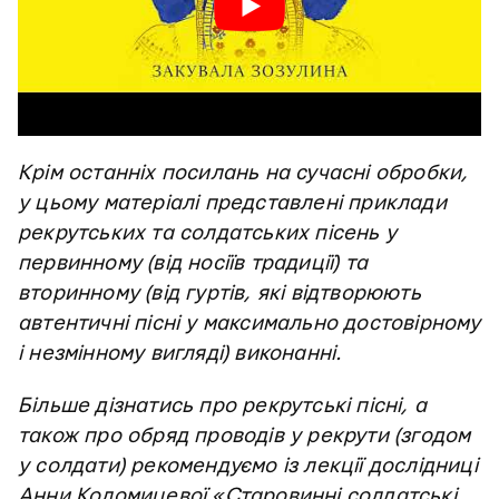
Крім останніх посилань на сучасні обробки,
у цьому матеріалі представлені приклади
рекрутських та солдатських пісень у
первинному (від носіїв традиції) та
вторинному (від гуртів, які відтворюють
автентичні пісні у максимально достовірному
і незмінному вигляді) виконанні.
Більше дізнатись про рекрутські пісні, а
також про обряд проводів у рекрути (згодом
у солдати) рекомендуємо із лекції дослідниці
Анни Коломицевої «Старовинні солдатські