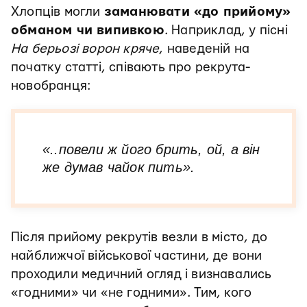
Хлопців могли
заманювати «до прийому»
обманом чи випивкою
. Наприклад, у пісні
На берьозі ворон кряче
, наведеній на
початку статті, співають про рекрута-
новобранця:
«..повели ж його брить, ой, а він
же думав чайок пить».
Після прийому рекрутів везли в місто, до
найближчої військової частини, де вони
проходили медичний огляд і визнавались
«годними» чи «не годними». Тим, кого