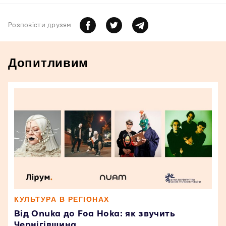
Розповiсти друзям
Допитливим
КУЛЬТУРА В РЕГІОНАХ
Від Onuka до Foa Hoka: як звучить
Чернігівщина