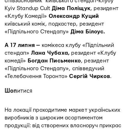
співзасновник київського стендап-клубу
Kyiv Standup Cult
Діма Поліщук
, резидент
«Клубу Комедії»
Олександр Куций
київський комік, подкастер, резидент
«Підпільного Стендапу»
Діма Білоус.
А 17 липня
—
комікеса клубу «Підпільний
стендап»
Лана Чубаха,
резидент «Клубу
комедії»
Богдан Письменко
, резидент
«Підпільного Стендапу», співведучий
«Телебачення Торонто»
Сергій Чирков
.
Шоп
итися
На локації проходитиме маркет українських
виробників з широким асортиментом
продукції: від створених власноруч прикрас