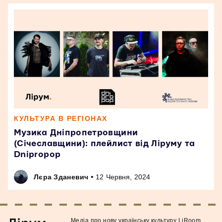
КУЛЬТУРА В РЕГІОНАХ
Музика Дніпропетровщини
(Січеславщини): плейлист від Ліруму та
Dnipropop
•
Лєра Зданевич
12 Червня, 2024
Медiа про нову українську культуру LiRoom