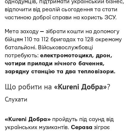
однодумців, підтримати український бізнес,
відпочити від реалій сьогодення та стати
частиною доброї справи на користь ЗСУ.
Мета заходу
—
зібрати кошти на допомогу
бійцям 110 та 112 бригадах та 128 окремому
батальйоні. Військовослужбовці
потребують:
електромотоцикл, дрон,
чотири прилади нічного бачення,
зарядну станцію та два тепловізори.
Що робити на
«Kureni Добра»
?
Слухати
«Kureni Добра»
пройдуть під саунд від
українських музикантів.
Cepasa
зіграє