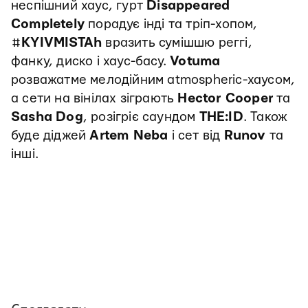
неспішний хаус, гурт
Disappeared
Completely
порадує інді та тріп-хопом,
#
KYIVMISTAh
вразить сумішшю реггі,
фанку, диско і хаус-басу.
Votuma
розважатме мелодійним atmospheric-хаусом,
а сети на вінілах зіграють
Hector Cooper
та
Sasha
Dog
, розігріє саундом
THE:ID
. Також
буде діджей
Artem Neba
і сет від
Runov
та
інші.