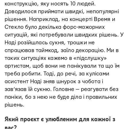
конструкцію, яку носять 10 людей.
Доводилося приймати швидкі, непопулярні
рішення. Наприклад, на концерті Время и
Стекло було декілька форс-мажорних
ситуацій, які потребували швидких рішень. У
Наді розійшлась сукня, трошки не
спрацював таймкод, заїло декорацію. Ми в
таких ситуаціях кажемо в «підслушку»
артистам, щоб вони не панікували та що їм
треба робити. Тоді, до речі, за кулісами
асистент Наді зняв шнурок з чобота і
зав’язав їй сукню. Головне — реагувати без
паніки, бо з нею не буде діла і правильних
рішень.
Який проєкт є улюбленим для кожної з
вас?