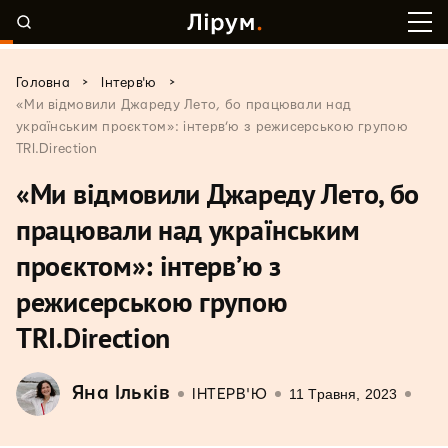
>
>
Головна
Інтерв'ю
«Ми відмовили Джареду Лето, бо працювали над
українським проєктом»: інтерв’ю з режисерською групою
TRI.Direction
«Ми відмовили Джареду Лето, бо
працювали над українським
проєктом»: інтерв’ю з
режисерською групою
TRI.Direction
Яна Ільків
11 Травня, 2023
ІНТЕРВ'Ю