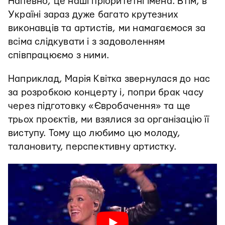
Напевно, це наші пріоритетні імена. Втім, в
Україні зараз дуже багато крутезних
виконавців та артистів, ми намагаємося за
всіма слідкувати і з задоволенням
співпрацюємо з ними.
Наприклад, Марія Квітка звернулася до нас
за розробкою концерту і, попри брак часу
через підготовку «Євробачення» та ще
трьох проєктів, ми взялися за організацію її
виступу. Тому що любимо цю молоду,
талановиту, перспективну артистку.