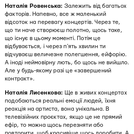
Наталія Ровенська:
Залежить від багатьох
факторів. Напевно, все ж маленький
відсоток на перевагу концертів. Через те,
що ти наче створюєш полотно, щось таке,
що існує в цьому моменті. Потім це
відбувається, і через пʼять хвилин ти
відчуваєш величезне полегшення, ейфорію.
А іноді неймовірну лють, бо щось не вийшло.
Але у будь-якому разі це «завершений
контракт».
Наталія Лисенкова:
Ще в живих концертах
подобаються реальні емоції людей, їхня
реакція на артиста, вона унікальна. В
телевізійних проєктах, якщо це не прямий
ефір, то можна щось перезняти або
повторити, щоб красивіше щось доробити. А