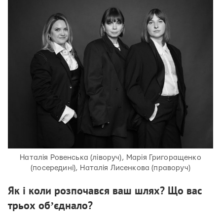
Наталія Ровенська (ліворуч), Марія Григоращенко
(посередині), Наталія Лисенкова (праворуч)
Як і коли розпочався ваш шлях? Що вас
трьох обʼєднало?