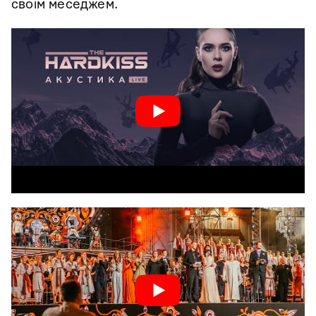
своїм меседжем.