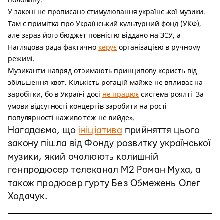
У законі не прописано стимулювання української музики.
Там є примітка про Український культурний фонд (УКФ),
але зараз його бюджет повністю віддано на ЗСУ, а
Наглядова рада фактично
керує
організацією в ручному
режимі.
Музиканти навряд отримають принципову користь від
збільшення квот. Кількість ротацій майже не впливає на
заробітки, бо в Україні досі
не працює
система роялті. За
умови відсутності концертів заробити на рості
популярності наживо теж не вийде».
Нагадаємо, що
ініціатива
прийняття цього
закону пішла від Фонду розвитку української
музики, який очолюють колишній
генпродюсер телеканал М2 Роман Муха, а
також продюсер гурту Без Обмежень Олег
Ходачук.