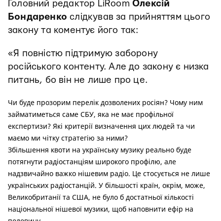
Головний редактор LiRoom
Олексій
Бондаренко
слідкував за прийняттям цього
закону та коментує його так:
«Я повністю підтримую заборону
російського контенту. Але до закону є низка
питань, бо він не лише про це.
Чи буде прозорим перелік дозволених росіян? Чому ним
займатиметься саме СБУ, яка не має профільної
експертизи? Які критерії визначення цих людей та чи
маємо ми чітку стратегію за ними?
Збільшення квоти на українську музику реально буде
потягнути радіостанціям широкого профілю, але
надзвичайно важко нішевим радіо. Це стосується не лише
українських радіостанцій. У більшості країн, окрім, може,
Великобританії та США, не було б достатньої кількості
національної нішевої музики, щоб наповнити ефір на
половину.