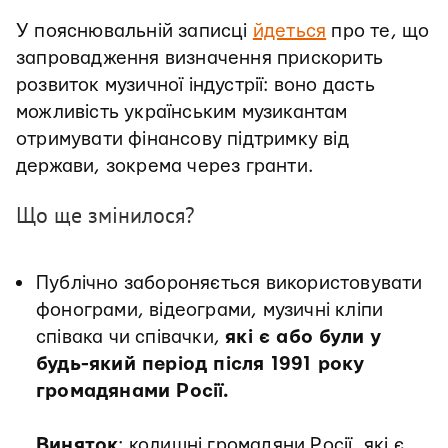
У пояснювальній записці
йдеться
про те, що
запровадження визначення прискорить
розвиток музичної індустрії: воно дасть
можливість українським музикантам
отримувати фінансову підтримку від
держави, зокрема через гранти.
Що ще змінилося?
Публічно забороняється використовувати
фонограми, відеограми, музичні кліпи
співака чи співачки,
які є або були у
будь-який період після 1991 року
громадянами Росії.
Виняток
: колишні громадяни Росії, які є