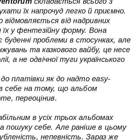
Ventorum
складається всього з
ухати їх напрочуд легко й приємно.
о відмовляється від надривних
їх у фентезійну форму. Вона
є буденні проблеми в стосунках, але
увань та казкового вайбу, це несе
ії, а не одвічної туги українського
до платівки як до надто easy-
вив себе на тому, що альбом
те, переоцінив
.
більним в усіх трьох альбомах
ма пошуку себе. Але раніше в цьому
губленість, непевність. Зараз же