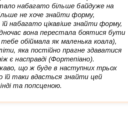
стало набагато більше байдуже на
ільше не хоче знайти форму,
 їй набагато цікавіше знайти форму,
одночас вона перестала боятися бути
 тебе обіймала як маленька коала),
літи, яка постійно прагне здаватися
іж є насправді (Фортепіано).
каво, що ж буде в наступних трьох
о їй таки вдасться знайти цей
інді та попсценою.