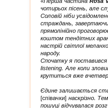
«
Перша частина
Rosa 
чотирьох пісень, але сл
Соловій ніби усвідомлен
страждань, завертаючи 
прямолінійно проговорю
коштом тендітних аранж
настрій світлої меланхол
народу.
Спочатку я поставився 
listening. Але коли зло
крутиться вже вчетвер
Єдине залишається ста
[співачки]
наскрізно. Те
пошуці відчувалася роз