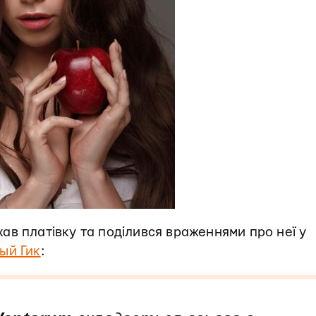
в платівку та поділився враженнями про неї у
ый Гик
: