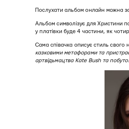
Послухати альбом онлайн можна 
Альбом символізує для Христини п
у платівки буде 4 частини, як чотир
Сама співачка описує стиль свого 
казковими метафорами та пристрас
артвідьмацтва Kate Bush та побуто