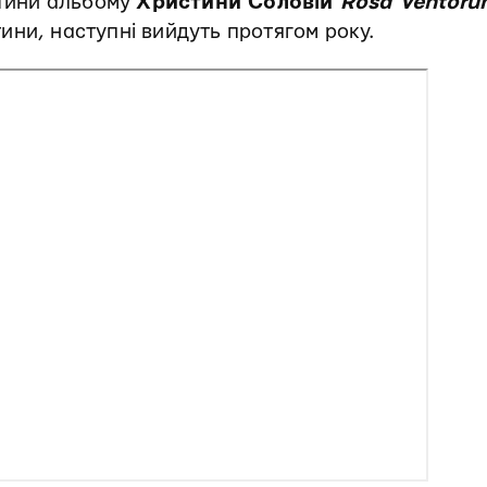
стини альбому
Христини Соловій
Rosa Ventoru
стини, наступні вийдуть протягом року.