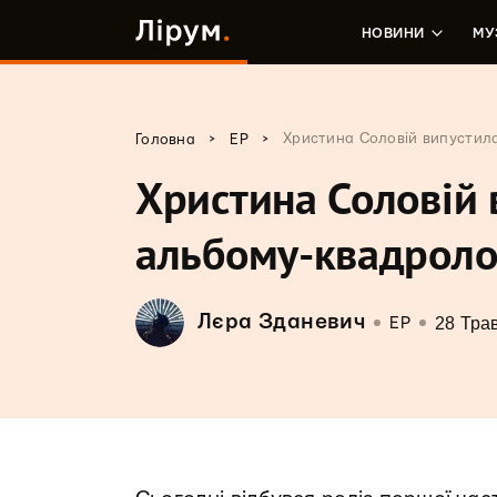
НОВИНИ
МУ
>
>
Христина Соловій випустила
Головна
EP
Христина Соловій 
альбому-квадролог
Лєра Зданевич
28 Тра
EP