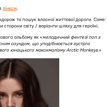
за
лінком
.
одорож та пошук власної життєвої дороги. Саме 
и сторони світу / варіанти шляху для героїні.
нового альбому як «
мелодичний фентезі поп з
ним саундом, що уподібнюється зустрічі
вого юнацького максималізму Arctic Monkeys
.»