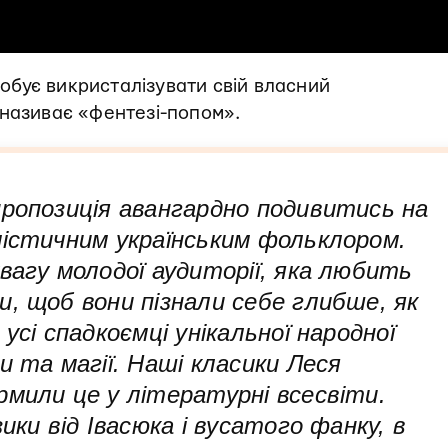
обує викристалізувати свій власний
 називає «фентезі-попом».
пропозиція авангардно подивитись на
містичним українським фольклором.
вагу молодої аудиторії, яка любить
и, щоб вони пізнали себе глибше, як
усі спадкоємці унікальної народної
и та магії. Наші класики Леся
рмили це у літературні всесвіти.
ики від Івасюка і вусатого фанку, в