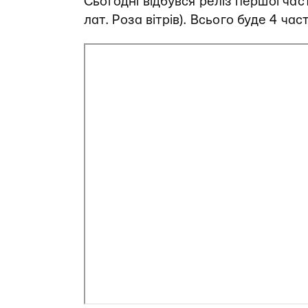
Сьогодні відбувся реліз першої ча
лат. Роза вітрів). Всього буде 4 ча