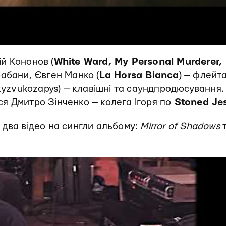
й Кононов (
White Ward, My Personal Murderer,
рабани, Євген Манко (
La Horsa Bianca
) — флейта
pkyzvukozapys) — клавішні та саундпродюсування.
я Дмитро Зінченко — колега Ігоря по
Stoned Jes
 два відео на сингли альбому:
Mirror of Shadows