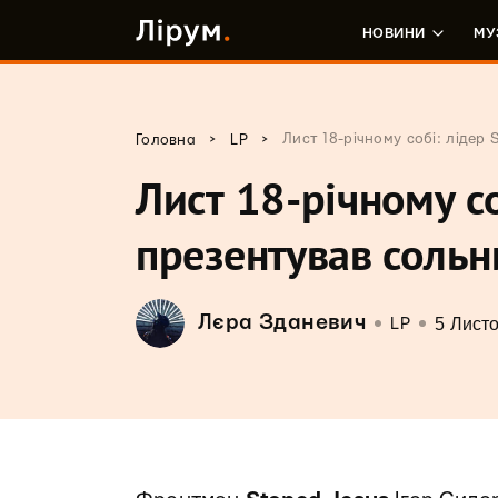
НОВИНИ
МУ
>
>
Лист 18-річному собі: лідер
Головна
LP
Лист 18-річному со
презентував соль
Лєра Зданевич
5 Лист
LP