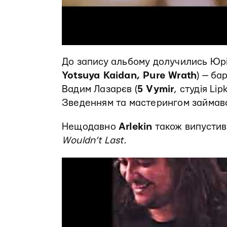
До запису альбому долучились Юрі
Yotsuya Kaidan, Pure Wrath
) — ба
Вадим Лазарєв (
5 Vymir
, студія Li
Зведенням та мастерингом займавс
Нещодавно
Arlekin
також випустив
Wouldn’t Last.