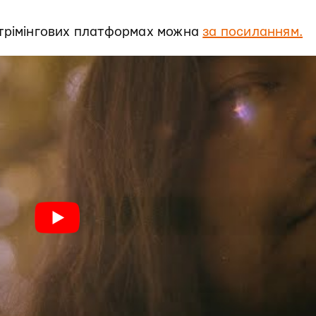
трімінгових платформах можна
за посиланням.