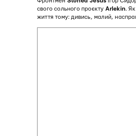
Фронтмен
Stoned Jesus
Ігор Сидо
свого сольного проєкту
Arlekin
. Я
життя тому: дивись, малий, наспра