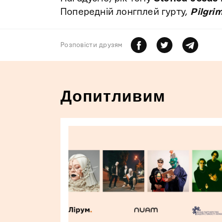
Попередній лонгплей гурту,
Pilgri
Розповiсти друзям
Допитливим