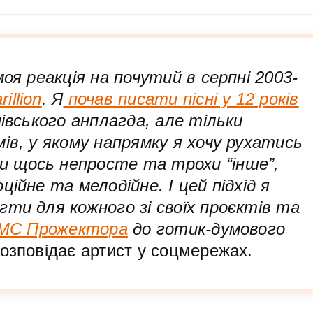
оя реакція на почутий в серпні 2003-
rillion
. Я
почав писати пісні у 12 років
нівського анплагда, але тільки
ів, у якому напрямку я хочу рухатись
 щось непросте та трохи “інше”,
ційне та мелодійне. I цей підхід я
гти для кожного зі своїх проєктів та
МС Прожектора
до готик-думового
озповідає артист у соцмережах.