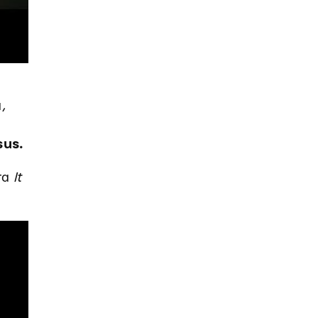
,
us.
та
It