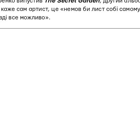
ренко випустив
The Secret Garden
, другий альб
к каже сам артист, це «немов би лист собі самому
вді все можливо».