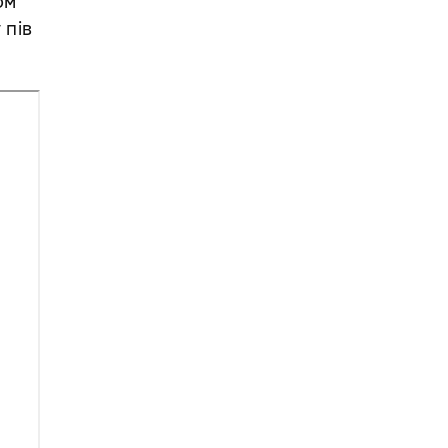
ом
 пів