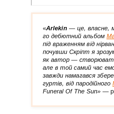
«
Arlekin
— це, власне, м
го дебютний альбом
Ma
під враженням від нірва
почувши Скріпт я зрозум
як автор — створювати
але в той самий час емо
завжди намагався збере
гуртів, від пародійного
Funeral Of The Sun»
— р