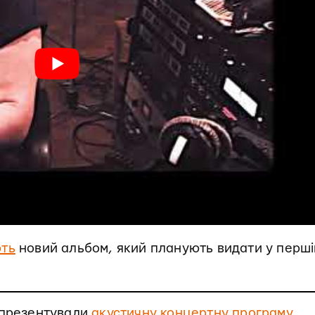
ють
новий альбом, який планують видати у перші
презентували
акустичну концертну програму
.