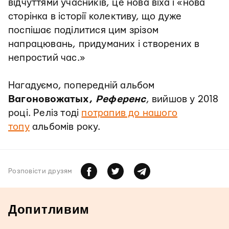
відчуттями учасників, це нова віха і «нова
сторінка в історії колективу, що дуже
поспішає поділитися цим зрізом
напрацювань, придуманих і створених в
непростий час.»
Нагадуємо, попередній альбом
Вагоновожатых,
Референс
, вийшов у 2018
році. Реліз тоді
потрапив до нашого
топу
альбомів року.
Розповiсти друзям
Допитливим