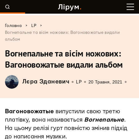
>
>
Головна
LP
Вогнепальне та вісім ножових: Вагоновожатые видали
альбом
Вогнепальне та вісім ножових:
Вагоновожатые видали альбом
Лєра Зданевич
20 Травня, 2021
LP
Вагоновожатые
випустили свою третю
платівку, вона називається
Вогнепальне
.
На цьому релізі гурт повністю змінив підхід
до написання музики.