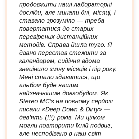
продовжити наші лабораторні
досліди, але минали дні, місяці, і
ставало зрозуміло — треба
повертатися до старих
перевірених дистанційних
методів. Справа йшла туго. Я
давно перестав стежити за
календарем, сидіння вдома
знецінило зміну місяців і пір року.
Мені стало здаватися, що
альбом буде нашим
найзначнішим довгобудом. Як
Stereo MC’s на повному серйозі
писали «Deep Down & Dirty» —
дев’ять (!!!) років. Ми цілком
могли повторити їхній подвиг,
але несподівано в наш світ