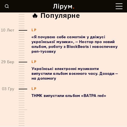
🔥 Популярне
LP
10 Лют
«Я почуваю себе самотнім у двіжусі
української музики», — Нестор про новий
альбом, роботу з BlackBeats і новоспечену
реп-тусовку
LP
29 Бер
Українські електронні музиканти
випустили альбом воєнного часу. Доходи —
на допомогу
LP
03 Гру
ТНМК випустили альбом «ВАТРА red»