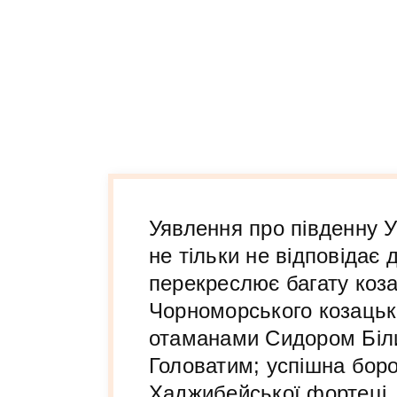
Уявлення про південну У
не тільки не відповідає 
перекреслює багату коза
Чорноморського козацьк
отаманами Сидором Біли
Головатим; успішна боро
Хаджибейської фортеці, 