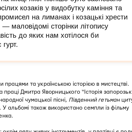
сілих козаків у видобутку каміння та
 промисел на лиманах і козацькі хрести
 ― маловідомі сторінки літопису
авість до яких нам хотілося би
 гурт.
и працями та українською історією в мистецтві.
а праці Дмитра Яворницького “Історія запорозь
ародної чумацької пісні,
Південний гетьман
цит
 У альбомі також використано семпли із фільму
енка.
 окрім ряду живих інструментів, у платівці є пол