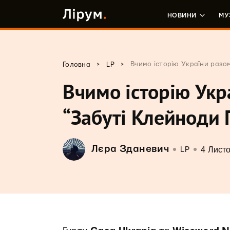
НОВИНИ
МУ
>
>
Вчимо історію України разо
Головна
LP
Вчимо історію Укр
“Забуті Клейноди 
Лєра Зданевич
4 Лист
LP