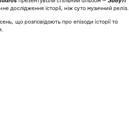
idaros
презентували спільний альбом —
Забуті
чне дослідження історії, ніж суто музичний реліз.
ісень, що розповідають про епізоди історії та
и.