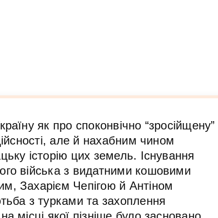
країну як про споконвічно “зросійщену”
дійсності, але й нахабним чином
цьку історію цих земель. Існування
ого війська з видатними кошовими
м, Захарієм Чепігою й Антіном
тьба з турками та захоплення
на місці якої пізніше було засновано