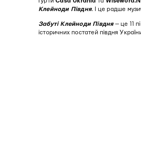
Гурти
Casa Ukrania
та
Wiseword.N
Клейноди Півдня
. І це радше музи
Забуті Клейноди Півдня
— це 11 п
історичних постатей півдня Україн