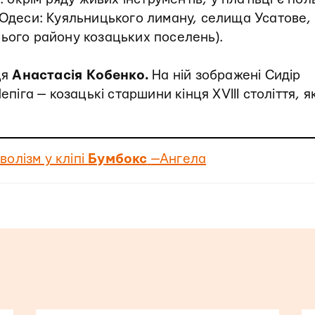
 Одеси: Куяльницького лиману, селища Усатове,
нього району козацьких поселень).
ця
Анастасія Кобенко.
На ній зображені Сидір
епіга — козацькі старшини кінця XVIII століття, як
олізм у кліпі
Бумбокс
—
Ангела