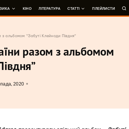
ЗИКА
КІНО
ЛІТЕРАТУРА
СТАТТІ
ПЛЕЙЛИСТИ
м з альбомом “Забуті Клейноди Півдня”
аїни разом з альбомом
Півдня”
опада, 2020