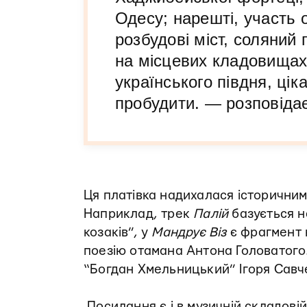
Одесу; нарешті, участь о
розбудові міст, соляний
на місцевих кладовищах
українського півдня, цік
пробудити. — розповідає
Ця платівка надихалася історичним
Наприклад, трек
Палій
базується н
козаків”, у
Мандрує Віз
є фрагмент н
поезію отамана Антона Головатого.
“Богдан Хмельницький” Ігоря Савч
Посилання є і в музичній складовій: