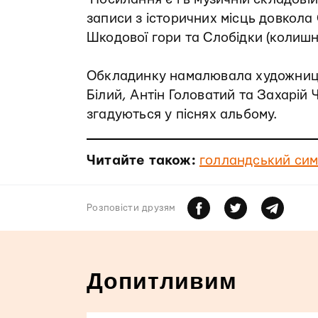
записи з історичних місць довкола
Шкодової гори та Слобідки (колиш
Обкладинку намалювала художни
Білий, Антін Головатий та Захарій Ч
згадуються у піснях альбому.
Читайте також:
голландський симв
Розповiсти друзям
Допитливим