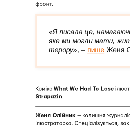
фронт.
«
Я писала це, намагаю
яке ми могли мати, жит
терору
», –
пише
Женя Ол
Комікс
What We Had To Lose
ілюст
Strapazin
.
Женя Олійник
— колишня журналіс
ілюстраторка. Спеціалізується, зо