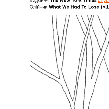
Видання
The New York Times
опуб
Олійник
What We Had To Lose («