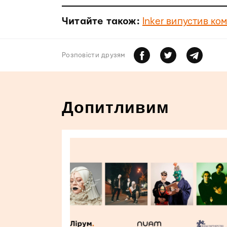
Читайте також:
Inker випустив ко
Розповiсти друзям
Допитливим