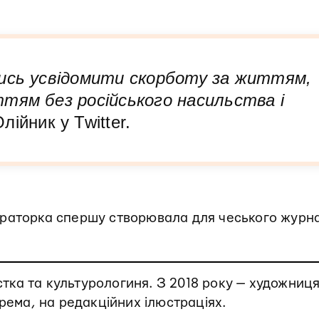
чись усвідомити скорботу за життям,
тям без російського насильства і
ійник у Twitter.
раторка спершу створювала для чеського журн
тка та культурологиня. З 2018 року — художниця
крема, на редакційних ілюстраціях.