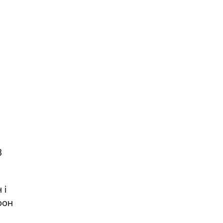
8
 і
рон