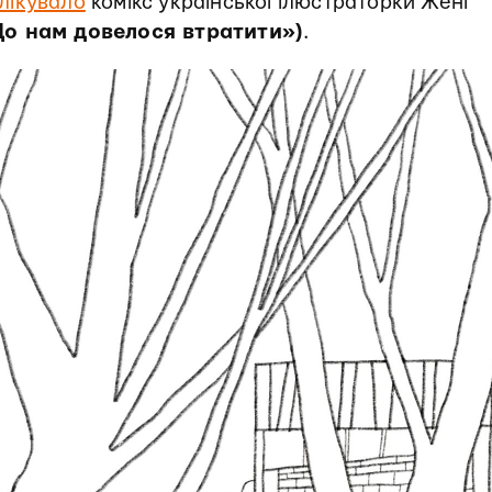
лікувало
комікс української ілюстраторки Жені
Що нам довелося втратити»)
.