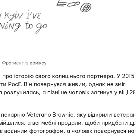
Фрагмент із коміксу
 про історію свого колишнього партнера. У 2015
ти Росії. Він повернувся живим, однак не зміг
 розлучилась, а пізніше чоловік загинув у віці 2
 пекарню Veterano Brownie, яку відкрили ветеран
зійшлися, а всі меблі продали, щоби придбати д
ює воєнним фотографом, а чоловік повернувся на