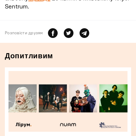
Sentrum.
Розповiсти друзям
Допитливим