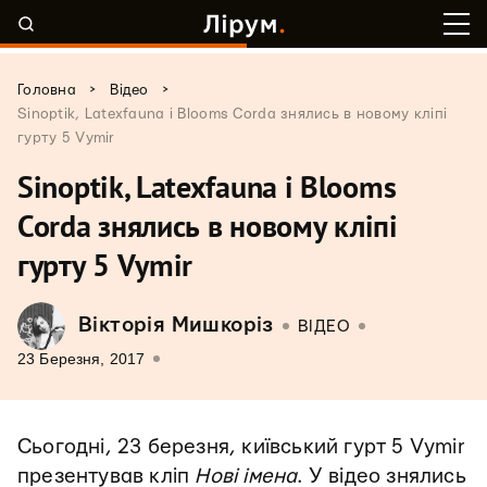
>
>
Головна
Відео
Sinoptik, Latexfauna і Blooms Corda знялись в новому кліпі
гурту 5 Vymir
Sinoptik, Latexfauna і Blooms
Corda знялись в новому кліпі
гурту 5 Vymir
Вікторія Мишкоріз
ВІДЕО
23 Березня, 2017
Сьогодні, 23 березня, київський гурт 5 Vymir
презентував кліп
Нові імена
. У відео знялись