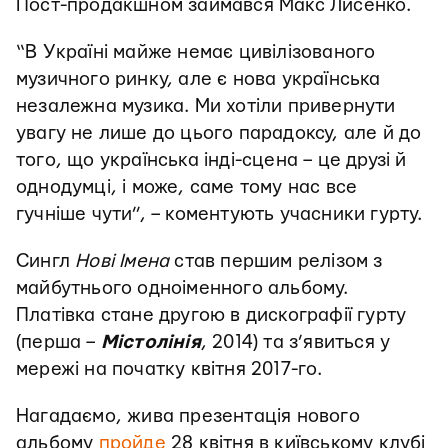
Пост-продакшном займався Макс Лисенко.
“В Україні майже немає цивілізованого
музичного ринку, але є нова українська
незалежна музика. Ми хотіли привернути
увагу не лише до цього парадоксу, але й до
того, що українська інді-сцена – це друзі й
однодумці, і може, саме тому нас все
гучніше чути”, – коментують учасники гурту.
Сингл
Нові Імена
став першим релізом з
майбутнього одноіменного альбому.
Платівка стане другою в дискографії гурту
(перша –
Містолінія
, 2014) та з’явиться у
мережі на початку квітня 2017-го.
Нагадаємо, жива презентація нового
альбому
пройде
28 квітня в київському клубі