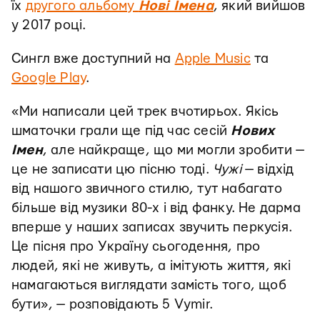
їх
другого альбому
Нові Імена
, який вийшов
у 2017 році.
Cингл вже доступний на
Apple Music
та
Google Play
.
«Ми написали цей трек вчотирьох. Якісь
шматочки грали ще під час сесій
Нових
Імен
, але найкраще, що ми могли зробити —
це не записати цю пісню тоді.
Чужі
— відхід
від нашого звичного стилю, тут набагато
більше від музики 80-х і від фанку. Не дарма
вперше у наших записах звучить перкусія.
Це пісня про Україну сьогодення, про
людей, які не живуть, а імітують життя, які
намагаються виглядати замість того, щоб
бути», — розповідають 5 Vymir.