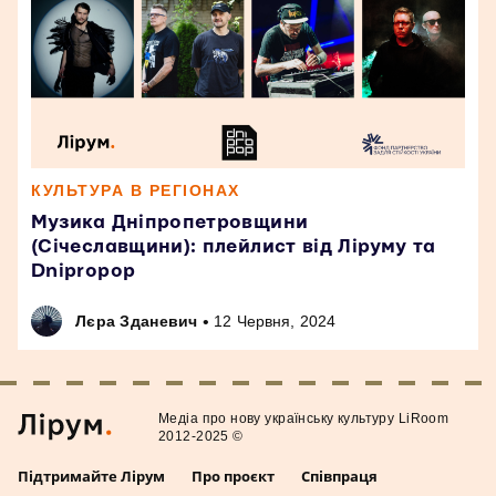
КУЛЬТУРА В РЕГІОНАХ
Музика Дніпропетровщини
(Січеславщини): плейлист від Ліруму та
Dnipropop
•
Лєра Зданевич
12 Червня, 2024
Медiа про нову українську культуру LiRoom
2012-2025 ©
Підтримайте Лірум
Про проєкт
Співпраця