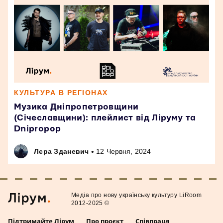
КУЛЬТУРА В РЕГІОНАХ
Музика Дніпропетровщини
(Січеславщини): плейлист від Ліруму та
Dnipropop
•
Лєра Зданевич
12 Червня, 2024
Медiа про нову українську культуру LiRoom
2012-2025 ©
Підтримайте Лірум
Про проєкт
Співпраця