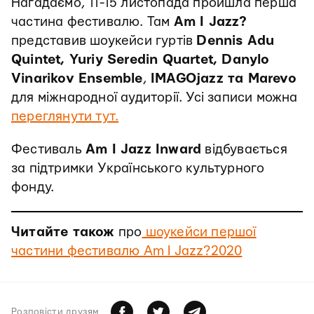
Нагадаємо, 11-15 листопада пройшла перша
частина фестивалю. Там
Am I Jazz?
представив шоукейси гуртів
Dennis Adu
Quintet, Yuriy Seredin Quartet, Danylo
Vinarikov Ensemble
,
IMAGOjazz та Marevo
для міжнародної аудиторії. Усі записи можна
переглянути тут.
Фестиваль
Am I Jazz Inward
відбувається
за підтримки Українського культурного
фонду.
Читайте також
про
шоукейси першої
частини фестивалю Am I Jazz?2020
Розповiсти друзям