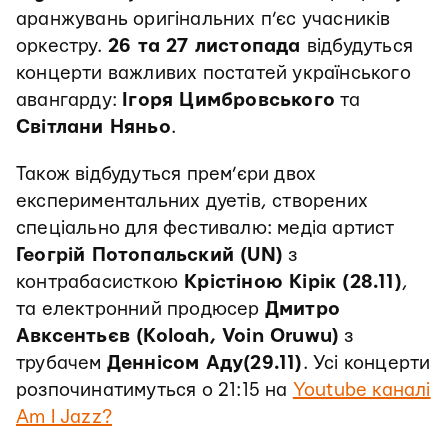
аранжувань оригінальних п’єс учасників
оркестру.
26 та 27 листопада
відбудуться
концерти важливих постатей українського
авангарду:
Ігоря Цимбровського
та
Світлани Няньо
.
Також відбудуться прем’єри двох
експериментальних дуетів, створених
спеціально для фестивалю: медіа артист
Геогрій Потопальский (UN)
з
контрабасисткою
Крістіною Кірік (28.11)
,
та електронний продюсер
Дмитро
Авксентьєв (Koloah, Voin Oruwu)
з
трубачем
Деннісом Аду(29.11)
. Усі концерти
розпочинатимуться о 21:15 на
Youtube каналі
Am I Jazz?