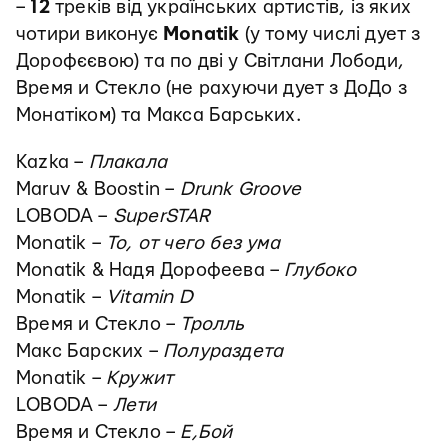
–
12
треків від українських артистів, із яких
чотири виконує
Monatik
(у тому числі дует з
Дорофєєвою) та по дві у Світлани Лободи,
Время и Стекло (не рахуючи дует з ДоДо з
Монатіком) та Макса Барських.
Kazka –
Плакала
Maruv & Boostin –
Drunk Groove
LOBODA –
SuperSTAR
Monatik –
То, от чего без ума
Monatik & Надя Дорофеева –
Глубоко
Monatik –
Vitamin D
Время и Стекло –
Тролль
Макс Барских –
Полураздета
Monatik –
Кружит
LOBODA –
Лети
Время и Стекло –
Е,Бой