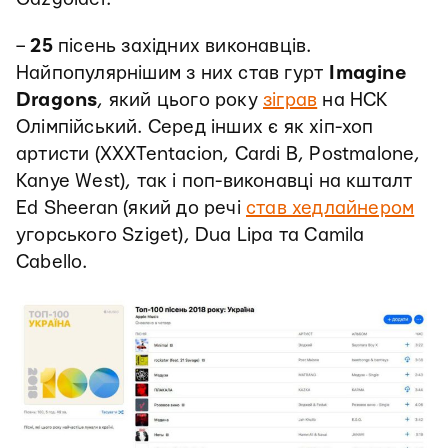
–
25
пісень західних виконавців.
Найпопулярнішим з них став гурт
Imagine
Dragons
, який цього року
зіграв
на НСК
Олімпійський. Серед інших є як хіп-хоп
артисти (XXXTentacion, Cardi B, Postmalone,
Kanye West), так і поп-виконавці на кшталт
Ed Sheeran (який до речі
став хедлайнером
угорського Sziget), Dua Lipa та Camila
Cabello.