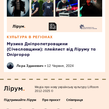
КУЛЬТУРА В РЕГІОНАХ
Музика Дніпропетровщини
(Січеславщини): плейлист від Ліруму та
Dnipropop
•
Лєра Зданевич
12 Червня, 2024
Медiа про нову українську культуру LiRoom
2012-2025 ©
Підтримайте Лірум
Про проєкт
Співпраця