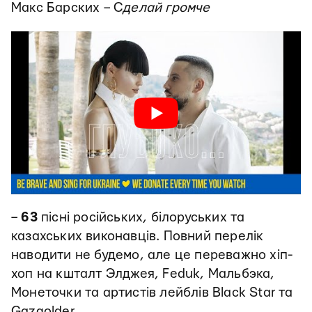
Макс Барских – С
делай громче
–
63
пісні російських, білоруських та
казахських виконавців. Повний перелік
наводити не будемо, але це переважно хіп-
хоп на кшталт Элджея, Feduk, Мальбэка,
Монеточки та артистів лейблів Black Star та
Gazgolder.