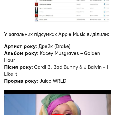
У загальних підсумках Apple Music виділили:
Артист року
: Дрейк (Drake)
Альбом року
: Kacey Musgraves – Golden
Hour
Пісня року
: Cardi B, Bad Bunny & J Balvin – I
Like It
Прорив року
: Juice WRLD