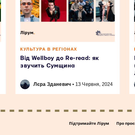
КУЛЬТУРА В РЕГІОНАХ
Від Wellboy до Re-read: як
звучить Сумщина
Лєра Зданевич
•
13 Червня, 2024
Підтримайте Лірум
Про проє