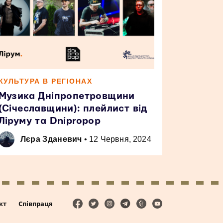
КУЛЬТУРА В РЕГІОНАХ
Музика Дніпропетровщини
(Січеславщини): плейлист від
Ліруму та Dnipropop
Лєра Зданевич
•
12 Червня, 2024
кт
Співпраця