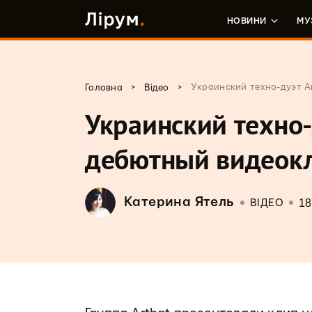
НОВИНИ
МУ
>
>
Украинский техно-дуэт A
Головна
Відео
Украинский техно-
дебютный видеок
Катерина Ятель
18
ВІДЕО