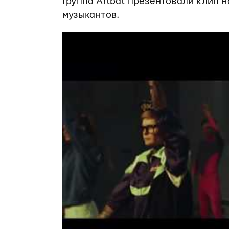
Группа Artbat презентовали клип 
музыкантов.