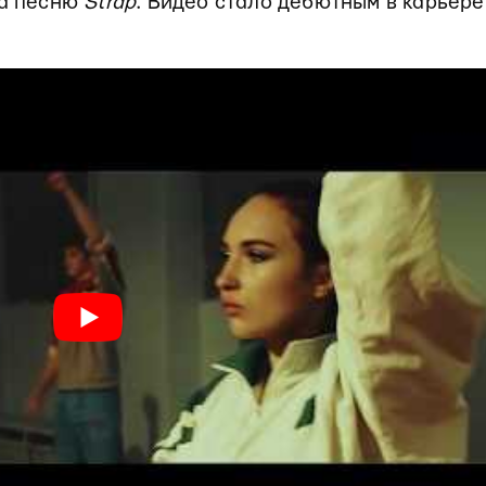
на песню
Strap
. Видео стало дебютным в карьере