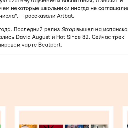
ю систему обучения и воспитания, а значит и
 чем некоторые школьники иногда не соглашали
числа”, — рассказали Artbat.
 года. Последний релиз
Strap
вышел на испанско
ались David August и Hot Since 82. Сейчас трек
ировом чарте Beatport.