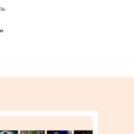
сь.
м