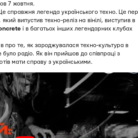
ов 7 жовтня.
 Це справжня легенда українського техно. Це пе
який випустив техно-реліз на вінілі, виступив в
Concrete
і в багатьох інших легендарних клубах
ів про те, як зароджувалася техно-культура в
е було радіо. Як він прийшов до співпраці з
тів мати справу з українськими.