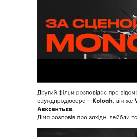
Другий фільм розповідає про відом
саундпродюсера —
Koloah
, він же
Авксентьєв
.
Діма розповів про західні лейбли та 