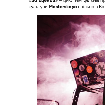
«
За сценой
» — цикл міні фільмів 
культури
Masterskaya
спільно з Bal