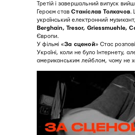
Третій і завершальний випуск вийш
Героєм став
Станіслав Толкачов
.
український електронний музикант, 
Berghain, Tresor, Griessmuehle, 
Європи.
У фільмі «
За сценой
» Стас розпов
Україні, коли не було Інтернету, ал
американським лейблом, чому не хо