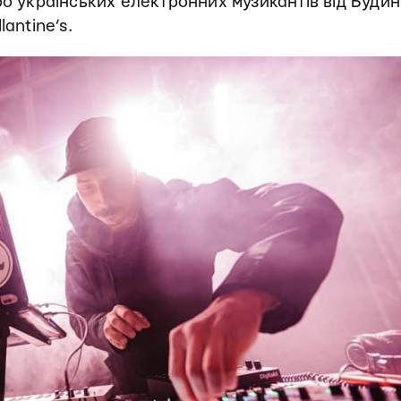
про українських електронних музикантів від Буди
lantine’s.