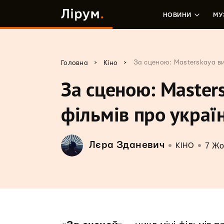
НОВИНИ
МУ
>
>
За сценою: Masterskaya ви
Головна
Кіно
За сценою: Master
фільмів про украї
Лєра Зданевич
7 Жо
КІНО