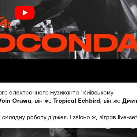
ого електронного музиканта і київському
Voin Oruwu
, він же
Tropical Echbird
, він же
Дми
складну роботу діджея. І звісно ж, зіграв live-set