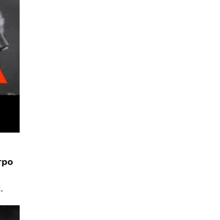
тро
.