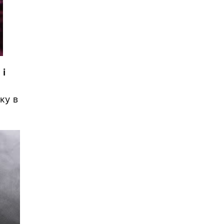
 і
ку в