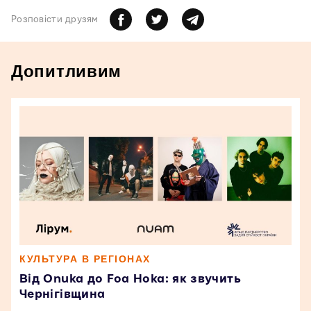
Розповiсти друзям
Допитливим
КУЛЬТУРА В РЕГІОНАХ
Від Onuka до Foa Hoka: як звучить
Чернігівщина