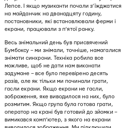
Лепсе. І якщо музиканти почали з’їжджатися
на майданчик на дванадцяту годину,
постановники, які встановлювали ферми і
екрани, працювали з п’ятої ранку.
Весь знімальний день був присвячений
Бумбоксу – ми знімали, точніше, намагалися
знімати синхрони. Техніка робила все
можливе, щоб не дати нам виконати
задумане – все було перевірено десять
разів, але як тільки ми починали грати,
гасли екрани. Якщо екрани не гасли,
зображення, яке виводилося на них, було
розмитим. Якщо група була готова грати,
оператор на крані був готовий до зйомки –
вимикався комп’ютер, з якого на екрани
виводилося зображення. Ми підключили