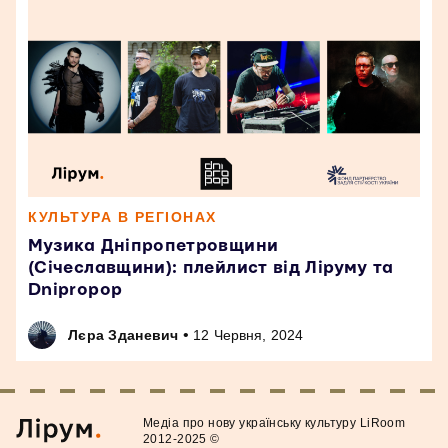
КУЛЬТУРА В РЕГІОНАХ
Музика Дніпропетровщини
(Січеславщини): плейлист від Ліруму та
Dnipropop
•
Лєра Зданевич
12 Червня, 2024
Медiа про нову українську культуру LiRoom
2012-2025 ©