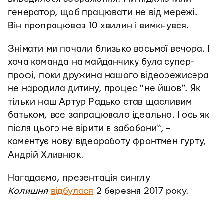
генератор, щоб працювати не від мережі.
Він пропрацював 10 хвилин і вимкнувся.
Знімати ми почали близько восьмої вечора. І
хоча команда на майданчику була супер-
профі, поки дружина нашого відеорежисера
не народила дитину, процес “не йшов”. Як
тільки наш Артур Радько став щасливим
батьком, все запрацювало ідеально. І ось як
після цього не вірити в забобони“, –
коментує нову відеороботу фронтмен гурту,
Андрій Хливнюк.
Нагадаємо, презентація синглу
Колишня
відбулася
2 березня 2017 року.