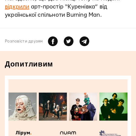
відкрили
арт-простір “Куренівка” від
української спільноти Burning Man.
Розповiсти друзям
Допитливим