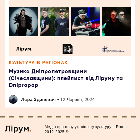
КУЛЬТУРА В РЕГІОНАХ
Музика Дніпропетровщини
(Січеславщини): плейлист від Ліруму та
Dnipropop
•
Лєра Зданевич
12 Червня, 2024
Медiа про нову українську культуру LiRoom
2012-2025 ©