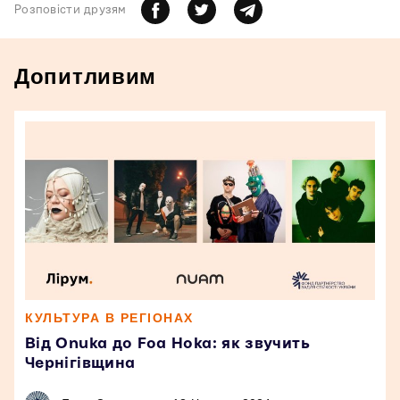
Розповiсти друзям
Допитливим
КУЛЬТУРА В РЕГІОНАХ
Від Onuka до Foa Hoka: як звучить
Чернігівщина