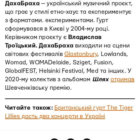
ДахаБраха
— український музичний проєкт,
що грає у стилі етно-хаус та експериментує
з форматами. експериментами. Гурт
сформувався в Києві у 2004-му році.
Керівником проєкту є
Владислав
Троїцький.
ДахаБраха
виходили на сцени
світових фестивалів
Glastonbury
, Lowlands,
Womad, WOMADelaide, Sziget, Fusion,
GlobalFEST, Helsinki Festival, Med та інших. У
2020-му колектив з альбомом
Шлях
отримав
Шевченківську премію.
Читайте також:
Британський гурт The Tiger
Lillies дасть два концерти в Україні