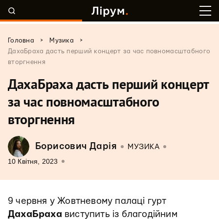
>
>
Головна
Музика
ДахаБраха дасть перший концерт за час повномасштабного
вторгнення
ДахаБраха дасть перший концерт
за час повномасштабного
вторгнення
Борисович Дарія
МУЗИКА
10 Квітня, 2023
9 червня у Жовтневому палаці гурт
ДахаБраха
виступить із благодійним