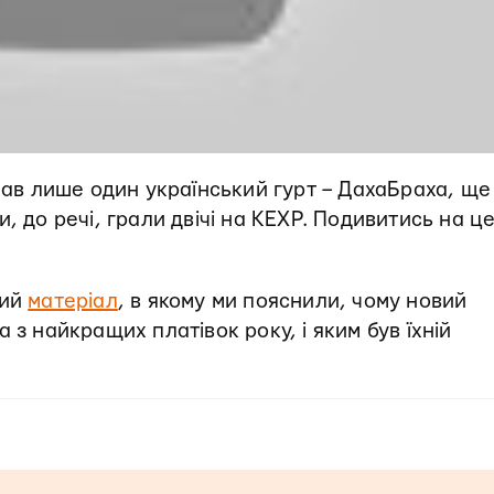
упав лише один український гурт – ДахаБраха, ще
, до речі, грали двічі на KEXP. Подивитись на ц
кий
матеріал
, в якому ми пояснили, чому новий
 з найкращих платівок року, і яким був їхній