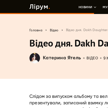
НОВИНИ
МУ
>
>
Відео дня. Dakh Daughter
Головна
Відео
Відео дня. Dakh D
Катерина Ятель
9 
ВІДЕО
Слідом за випуском альбому та ве
презентували, записаний взимку л