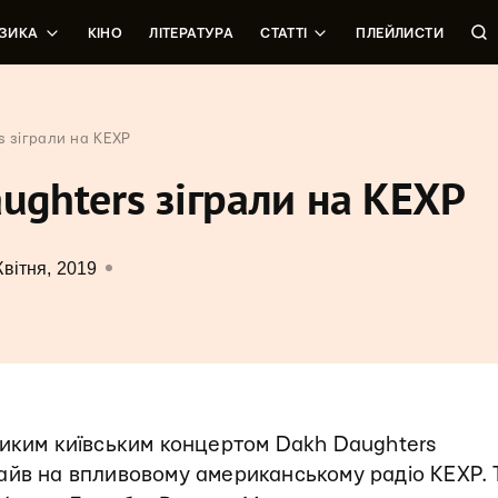
ЗИКА
КІНО
ЛІТЕРАТУРА
СТАТТІ
ПЛЕЙЛИСТИ
s зіграли на KEXP
aughters зіграли на KEXP
Квітня, 2019
ликим київським концертом Dakh Daughters
айв на впливовому американському радіо KEXP. 