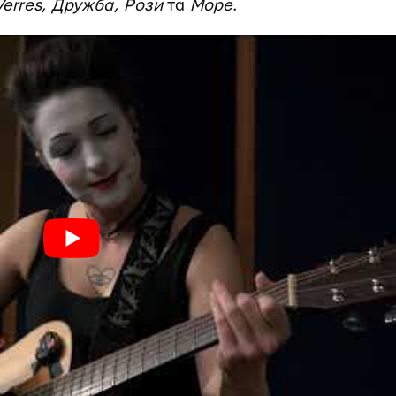
Verres
,
Дружба
,
Рози
та
Море
.