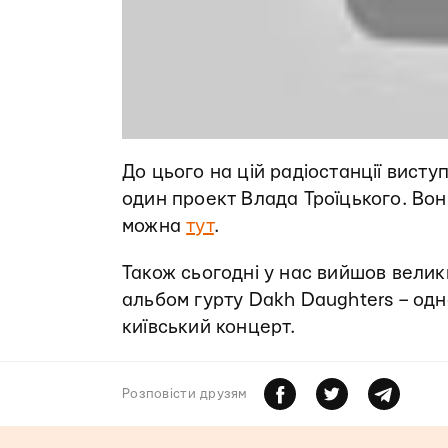
До цього на цій радіостанції вист
один проект Влада Троїцького. Вони
можна
тут
.
Також сьогодні у нас вийшов вели
альбом гурту Dakh Daughters – одна
київський концерт.
Розповiсти друзям