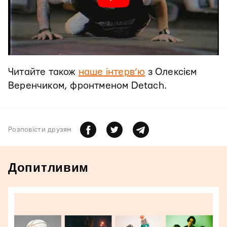
Читайте також
наше інтерв’ю
з Олексієм
Веренчиком, фронтменом Detach.
Розповiсти друзям
Допитливим