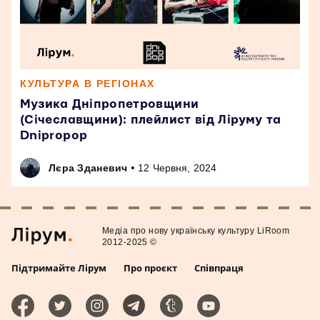
КУЛЬТУРА В РЕГІОНАХ
Музика Дніпропетровщини
(Січеславщини): плейлист від Ліруму та
Dnipropop
•
Лєра Зданевич
12 Червня, 2024
Медiа про нову українську культуру LiRoom
2012-2025 ©
Підтримайте Лірум
Про проєкт
Співпраця