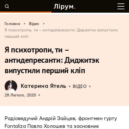
>
>
Головна
Відео
Я психотропи, ти – антидепресанти: Диджитэк випустили
перший кліп
Я психотропи, ти –
антидепресанти: Диджитэк
випустили перший кліп
Катерина Ятель
ВІДЕО
28 Лютого, 2020
Радіоведучий Андрій Зайцев, фронтмен гурту
Fontaliza Павло Холошев та засновник