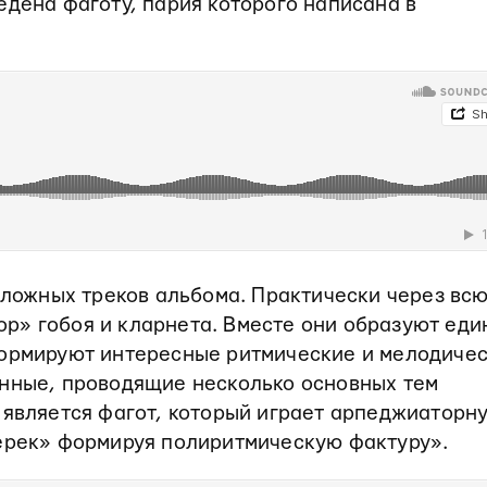
едена фаготу, пария которого написана в
сложных треков альбома. Практически через вс
р» гобоя и кларнета. Вместе они образуют ед
формируют интересные ритмические и мелодиче
унные, проводящие несколько основных тем
 является фагот, который играет арпеджиаторн
перек» формируя полиритмическую фактуру».