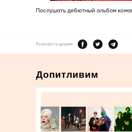
Послушать дебютный альбом ком
Розповiсти друзям
Допитливим