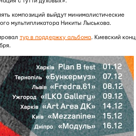
нация с тутти духовых».
 пять композиций выйдут минималистические
ого мультипликатора Никиты Лыськова.
сировал
тур в поддержку альбома
. Киевский кон
бря.