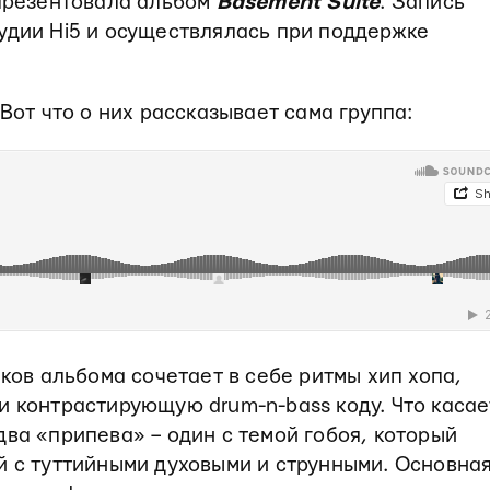
 презентовала альбом
Basement Suite
. Запись
удии Hi5 и осуществлялась при поддержке
 Вот что о них рассказывает сама группа:
ков альбома сочетает в себе ритмы хип хопа,
и контрастирующую drum-n-bass коду. Что касае
два «припева» – один с темой гобоя, который
й с туттийными духовыми и струнными. Основна