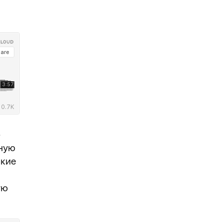
ю
иную
ские
ую