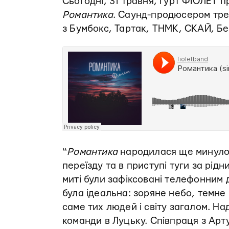
Сьогодні, 31 травня, гурт ФІОЛЕТ 
Романтика
. Саунд-продюсером тре
з Бумбокс, Тартак, ТНМК, СКАЙ, Б
“
Романтика
народилася ще минулог
переїзду та в приступі туги за рідн
миті були зафіксовані телефонним 
була ідеальна: зоряне небо, темне 
саме тих людей і світу загалом. Н
команди в Луцьку. Співпраця з Арт