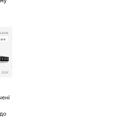
ому
чені
 до