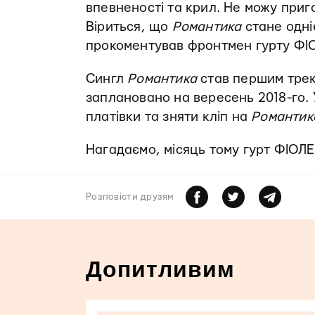
впевненості та крил. Не можу прига
Віриться, що
Романтика
стане одніє
прокоментував фронтмен гурту ФІО
Сингл
Романтика
став першим трек
заплановано на вересень 2018-го. 
платівки та зняти кліп на
Романтик
Нагадаємо, місяць тому гурт ФІОЛ
Розповiсти друзям
Допитливим