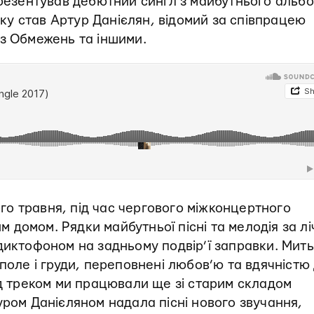
презентував дебютний сингл з майбутнього альб
ку став Артур Данієлян, відомий за співпрацею
ез Обмежень та іншими.
о травня, під час чергового міжконцертного
им домом. Рядки майбутньої пісні та мелодія за лі
диктофоном на задньому подвір’ї заправки. Мить
поле і груди, переповнені любов’ю та вдячністю
ад треком ми працювали ще зі старим складом
уром Данієляном надала пісні нового звучання,