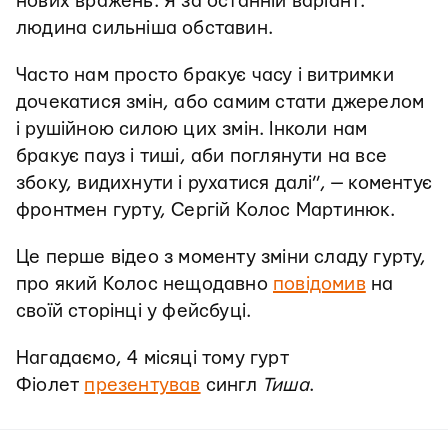
нових вражень. Я за останній варіант:
людина сильніша обставин.
Часто нам просто бракує часу і витримки
дочекатися змін, або самим стати джерелом
і рушійною силою цих змін. Інколи нам
бракує пауз і тиші, аби поглянути на все
збоку, видихнути і рухатися далі”, — коментує
фронтмен гурту, Сергій Колос Мартинюк.
Це перше відео з моменту зміни сладу гурту,
про який Колос нещодавно
повідомив
на
своїй сторінці у фейсбуці.
Нагадаємо, 4 місяці тому гурт
Фіолет
презентував
сингл
Тиша
.