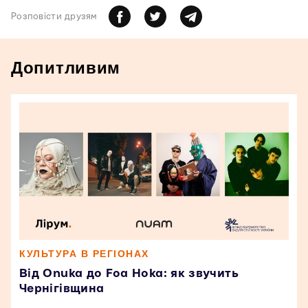
Розповiсти друзям
Допитливим
КУЛЬТУРА В РЕГІОНАХ
Від Onuka до Foa Hoka: як звучить
Чернігівщина