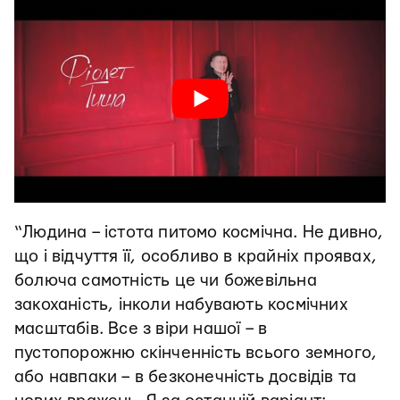
“Людина – істота питомо космічна. Не дивно,
що і відчуття її, особливо в крайніх проявах,
болюча самотність це чи божевільна
закоханість, інколи набувають космічних
масштабів. Все з віри нашої – в
пустопорожню скінченність всього земного,
або навпаки – в безконечність досвідів та