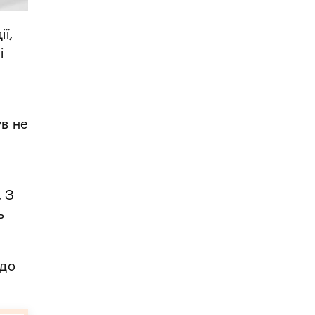
ії,
і
ув не
. З
ь
 до