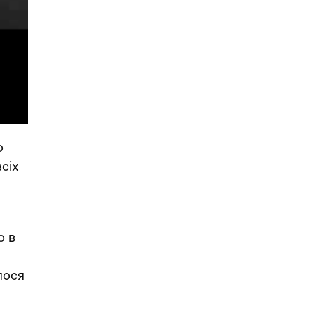
о
сіх
о в
лося