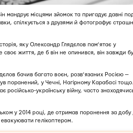
Він мандрує місцями зйомок та пригадує давні под
авки, спілкується з друзями й фотографує страшн
сторія, яку Олександр Глядєлов пам’ятає у
своє життя, де б він не опинився, він завжди б
дєлов бачив багато воєн, розв’язаних Росією —
ув поранений, у Чечні, Нагірному Карабасі тощо
ає російсько-українську війну, часто знаходячис
ськом у 2014 році, де отримав поранення за добу
и евакуювати гелікоптером.