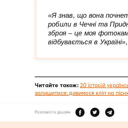
«Я знав, що вона почнет
робили в Чечні та Придн
зброя – це моя фотокам
відбувається в Україні»,
Читайте також:
20 історій українс
залишитися: дивимося кліп на піс
Розповiсти друзям