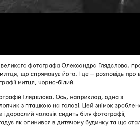
 великого фотографа Олександра Глядєлова, пр
 митця, що спрямовує його. І це — розповідь про в
ографії митця, чорно-білий.
отографій Глядєлова. Ось, наприклад, одна з
лопчик з пташкою на голові. Цей знімок зроблен
 і дорослий чоловік сидить біля фотографії,
гадує як опинився в дитячому будинку та що ста