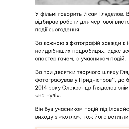
У фільмі говорить й сам Глядєлов. 
відбирає роботи для чергової вист
події сьогодення.
За кожною з фотографій завжди є і
найдрібніших подробицях, адже все 
спостерігачем, а учасником подій.
За три десятки творчого шляху Гля
фотографував у Придністров’ї, де б
2014 року Олександр Глядєлов знім
«на нулі».
Він був учасником подій під Іловай
виходу з «котла», тож його встигл