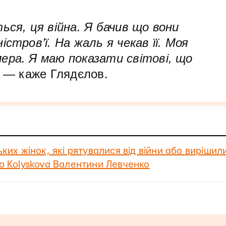
ься, ця війна. Я бачив що вони
істров’ї. На жаль я чекав її. Моя
ера. Я маю показати світові, що
— каже Глядєлов.
ьких жінок, які рятувалися від війни або вирішил
ню Kolyskova Валентини Левченко