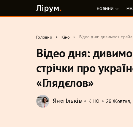
НОВИНИ
МУ
>
>
Відео дня: дивимося трей
Головна
Кіно
Відео дня: дивимо
стрічки про украї
«Глядєлов»
Яна Ільків
26 Жовтня,
КІНО