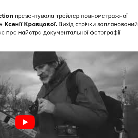
ction
презентувала трейлер повнометражної
 Ксенії Кравцової.
Вихід стрічки запланований
ає про майстра документальної фотографії