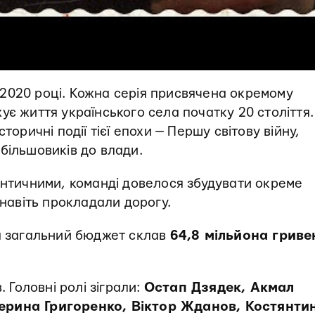
2020 році. Кожна серія присвячена окремому
ує життя українського села початку 20 століття.
торичні події тієї епохи — Першу світову війну,
 більшовиків до влади.
ентичними, команді довелося збудувати окреме
 навіть прокладали дорогу.
 а загальний бюджет склав
64,8 мільйона гриве
. Головні ролі зіграли:
Остап Дзядек, Акмал
ерина Григоренко, Віктор Жданов, Костянти