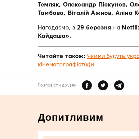
Темляк, Олександр Піскунов, О
Тамбова, Віталій Ажнов, Аліна
Нагадаємо, з
29 березня
на
Netfli
Кайдаша»
.
Читайте також:
Якими будуть укра
кінематографіст(к)и
Розповiсти друзям
Допитливим