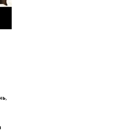
нь
,
н