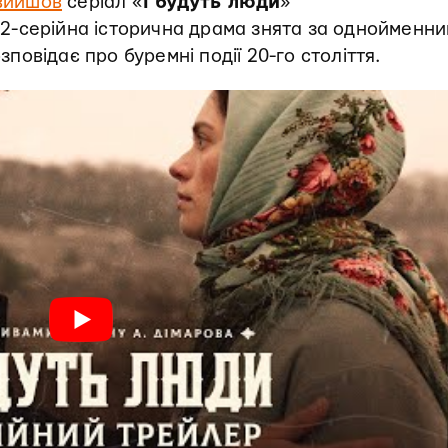
вийшов
серіал «
І будуть люди
»
2-серійна історична драма знята за однойменн
зповідає про буремні події 20-го століття.