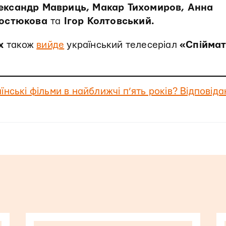
лександр Мавриць, Макар Тихомиров, Анна
 Костюкова
та
Ігор Колтовський.
x
також
вийде
український телесеріал
«Спійма
їнські фільми в найближчі п’ять років? Відповід