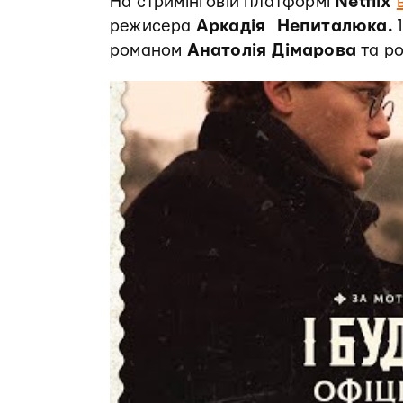
На стримінговій платформі
Netflix
режисера
Аркадія Непиталюка.
1
романом
Анатолія Дімарова
та ро