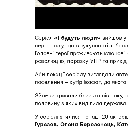
Серіал
«І будуть люди»
вийшов у 
персонажу, що в сукупності зрбраж
Головні герої проживають ключові іс
революцію, поразку УНР та прихід
Аби локації серіалу виглядали авт
поселення — хутір Івасют, до якого
Зйомки тривали близько пів року,
половину з яких виділила держава.
У серіалі знялися понад 120 акторів
Гурєзов, Олена Борозенець, Кат