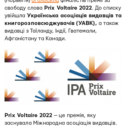
(Норвегія)
оголосила
фіналістів премії за
свободу слова
Prix Voltaire 2022
. До списку
увійшла
Українська асоціація видавців та
книгорозповсюджувачів
(УАВК),
а також
видавці з Таїланду, Індії, Гватемали,
Афганістану та Канади.
Prix Voltaire 2022
— це премія, яку
заснувала Міжнародна асоціація видавців.