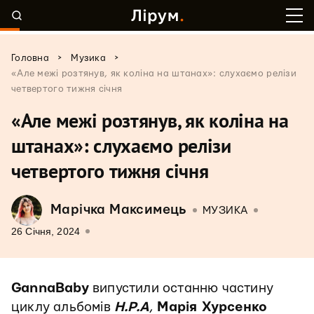
>
>
Головна
Музика
«Але межі розтянув, як коліна на штанах»: слухаємо релізи
четвертого тижня січня
«Але межі розтянув, як коліна на
штанах»: слухаємо релізи
четвертого тижня січня
Марічка Максимець
МУЗИКА
26 Січня, 2024
GannaBaby
випустили останню частину
циклу альбомів
Н.Р.А
,
Марія Хурсенко