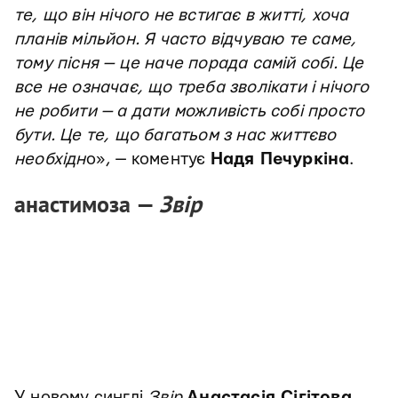
те, що він нічого не встигає в житті, хоча
планів мільйон. Я часто відчуваю те саме,
тому пісня — це наче порада самій собі. Це
все не означає, що треба зволікати і нічого
не робити — а дати можливість собі просто
бути. Це те, що багатьом з нас життєво
необхідн
о»,
— коментує
Надя Печуркіна
.
анастимоза —
Звір
У новому синглі
Звір
Анастасія Сігітова