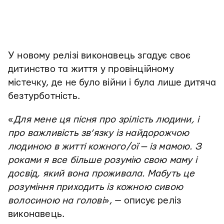
У новому релізі виконавець згадує своє
дитинство та життя у провінційному
містечку, де не було війни і була лише дитяча
безтурботність.
«
Для мене ця пісня про зрілість людини, і
про важливість зв’язку із найдорожчою
людиною в житті кожного/ої — із мамою. З
роками я все більше розумію свою маму і
досвід, який вона проживала. Мабуть це
розуміння приходить із кожною сивою
волосиною на голові
», — описує реліз
виконавець.