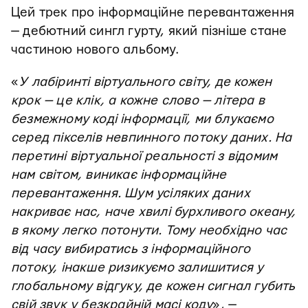
Цей трек про інформаційне перевантаження
— дебютний сингл гурту, який пізніше стане
частиною нового альбому.
«
У лабіринті віртуального світу, де кожен
крок — це клік, а кожне слово — літера в
безмежному коді інформації, ми блукаємо
серед пікселів невпинного потоку даних. На
перетині віртуальної реальності з відомим
нам світом, виникає інформаційне
перевантаження. Шум усіляких даних
накриває нас, наче хвилі бурхливого океану,
в якому легко потонути. Тому необхідно час
від часу вибиратись з інформаційного
потоку, інакше ризикуємо залишитися у
глобальному відгуку, де кожен сигнал губить
свій звук у безкрайній масі коду
», —