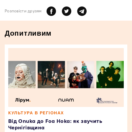
Розповiсти друзям
Допитливим
КУЛЬТУРА В РЕГІОНАХ
Від Onuka до Foa Hoka: як звучить
Чернігівщина