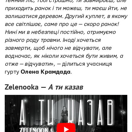
темний ліс, тобі страшно, ти завмираєш, але
приходить ранок і ти можеш, ти маєш йти, не
залишатися деревом. Другий куплет, в якому
все світлішає, саме про це — скоро ранок!
Нині ми в небезпеці постійно, отримуємо
різного роду травми. Іноді хочеться
завмерти, щоб нічого не відчувати, але
водночас, як ніколи хочеться бути живим, а
отже — відчувати
», — ділиться учасниця
гурту
Олена Крамдада
.
Zelenooka —
А ти казав