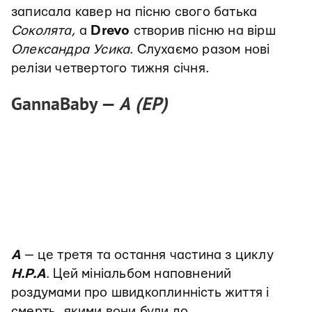
записала кавер на пісню свого батька
Соколята
, а
Drevo
створив пісню на вірш
Олександра Усика
. Слухаємо разом нові
релізи четвертого тижня січня.
GannaBaby —
А (EP)
А
— це третя та остання частина з циклу
Н.Р.А
. Цей мініальбом наповнений
роздумами про швидкоплинність життя і
смерть, якими вони були до