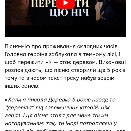
Пісня-міф про проживання складних часів.
Головна героїня заблукала в темному лісі, і
щоб пережити ніч — стає деревом. Виконавці
розповідають, що пісню створили ще 5 років
тому та з часом текст треку набув зовсім
інших сенсів.
«
Коли я писала Деревію 5 років назад то
“деревіла” від зовсім інших історій, ніж
зараз. І ця пісня стала для мене таким
нагадуванням: так, ти іноді потрапляєш у