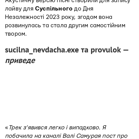
Акустичну версію пісні створили для запису
лайву для
Суспільного
до Дня
Незалежності 2023 року, згодом вона
розвинулась та стала другим самостійним
твором.
sucilna_nevdacha.exe та provulok —
приведе
«
Трек з’явився легко і випадково. Я
побачила на каналі Валі Самурая пост про